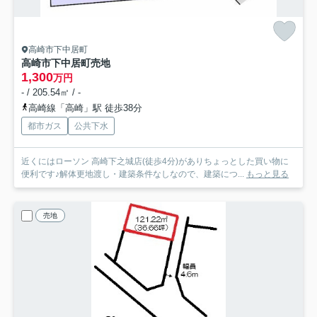
高崎市下中居町
高崎市下中居町売地
1,300
万円
- / 205.54㎡ / -
高崎線「高崎」駅 徒歩38分
都市ガス
公共下水
近くにはローソン 高崎下之城店(徒歩4分)がありちょっとした買い物に
便利です♪解体更地渡し・建築条件なしなので、建築につ...
もっと見る
売地