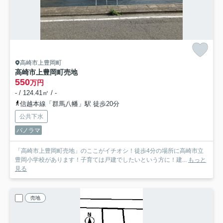
高崎市上豊岡町
高崎市上豊岡町売地
550
万円
- / 124.41㎡ / -
信越本線「群馬八幡」駅 徒歩20分
公共下水
パノラマ
「高崎市上豊岡町売地」のここがイチオシ！徒歩4分の場所に高崎市立
豊岡小学校があります！子育ては戸建でしたいという方に！建...
もっと
見る
売地