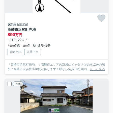
高崎市浜尻町
高崎市浜尻町売地
890
万円
- / 121.22㎡ / -
高崎線「高崎」駅 徒歩42分
都市ガス
公共下水
「高崎市浜尻町売地」：高崎市エリアの新居にピッタリ☆徒歩12分の場
所に高崎市立浜尻小学校があります☆駅から徒歩10分圏内...
もっと見る
売地