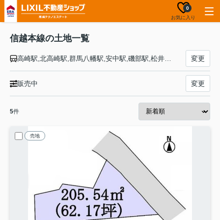
0
お気に入り
信越本線の土地一覧
高崎駅,北高崎駅,群馬八幡駅,安中駅,磯部駅,松井田駅,西松井田駅,横川駅,篠ノ井駅,今井駅,川中島駅,安茂里駅,長野駅,直江津駅,黒井駅,犀潟駅,土底浜駅,潟町駅,上下浜駅,柿崎駅,米山駅,笠島駅,青海川駅,鯨波駅,柏崎駅,茨目駅,安田駅,北条駅,越後広田駅,長鳥駅,塚山駅,越後岩塚駅,来迎寺駅,前川駅,宮内駅,長岡駅,北長岡駅,押切駅,見附駅,帯織駅,東光寺駅,三条駅,東三条駅,保内駅,加茂駅,羽生田駅,田上駅,矢代田駅,古津駅,新津駅,さつき野駅,荻川駅,亀田駅,越後石山駅,新潟駅
変更
販売中
変更
5
件
売地