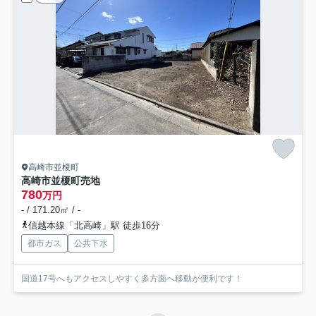
高崎市並榎町
高崎市並榎町売地
780
万円
- / 171.20㎡ / -
信越本線「北高崎」駅 徒歩16分
都市ガス
公共下水
国道17号へもアクセスしやすく多方面へ移動が便利です！