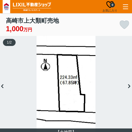
0
お気に入り
高崎市上大類町売地
1,000
万円
1
/
2