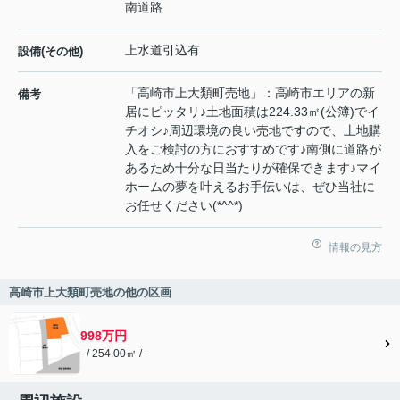
南道路
上水道引込有
設備(その他)
「高崎市上大類町売地」：高崎市エリアの新
備考
居にピッタリ♪土地面積は224.33㎡(公簿)でイ
チオシ♪周辺環境の良い売地ですので、土地購
入をご検討の方におすすめです♪南側に道路が
あるため十分な日当たりが確保できます♪マイ
ホームの夢を叶えるお手伝いは、ぜひ当社に
お任せください(*^^*)
情報の見方
高崎市上大類町売地の他の区画
998万円
- / 254.00㎡ / -