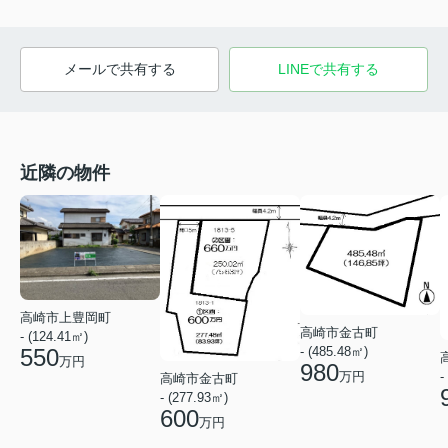
メールで共有する
LINEで共有する
近隣の物件
高崎市上豊岡町
高崎市金古町
- (124.41㎡)
- (485.48㎡)
550
万円
980
万円
-
高崎市金古町
- (277.93㎡)
600
万円