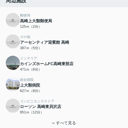
周辺施設
郵便局
高崎上大類郵便局
125ｍ（2分）
その他
アーセンティア迎賓館 高崎
387ｍ（5分）
インテリア
カインズホームFC高崎東部店
471ｍ（6分）
総合病院
上大類病院
627ｍ（8分）
コンビニエンスストア
ローソン 高崎東貝沢店
951ｍ（12分）
すべて見る