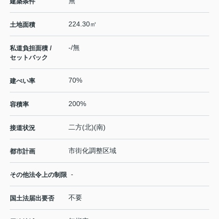
無
建築条件
224.30㎡
土地面積
-/無
私道負担面積 /
セットバック
70%
建ぺい率
200%
容積率
二方(北)(南)
接道状況
市街化調整区域
都市計画
-
その他法令上の制限
不要
国土法届出要否