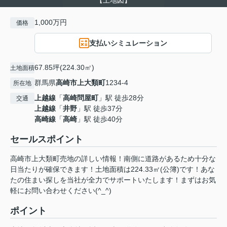
【土地図】
1,000万円
価格
支払いシミュレーション
67.85坪(224.30㎡)
土地面積
群馬県
高崎市
上大類町
1234-4
所在地
上越線
「
高崎問屋町
」駅 徒歩28分
交通
上越線
「
井野
」駅 徒歩37分
高崎線
「
高崎
」駅 徒歩40分
セールスポイント
高崎市上大類町売地の詳しい情報！南側に道路があるため十分な
日当たりが確保できます！土地面積は224.33㎡(公簿)です！あな
たの住まい探しを当社が全力でサポートいたします！まずはお気
軽にお問い合わせください(^_^)
ポイント