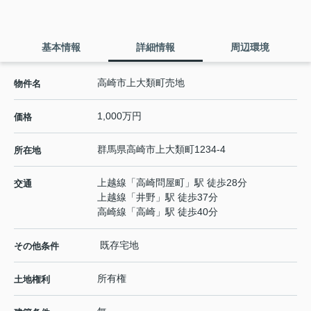
基本情報
詳細情報
周辺環境
高崎市上大類町売地
物件名
1,000万円
価格
群馬県
高崎市
上大類町
1234-4
所在地
上越線
「
高崎問屋町
」駅 徒歩28分
交通
上越線
「
井野
」駅 徒歩37分
高崎線
「
高崎
」駅 徒歩40分
既存宅地
その他条件
所有権
土地権利