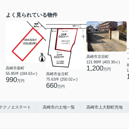
よく見られている物件
高崎市京目町
121.99坪 (403.30㎡)
1,200
高崎市新町
万円
1
55.85坪 (184.63㎡)
高崎市金古町
990
75.63坪 (250.02㎡)
万円
660
万円
崎テクノエステート
高崎市の土地一覧
高崎市上大類町売地