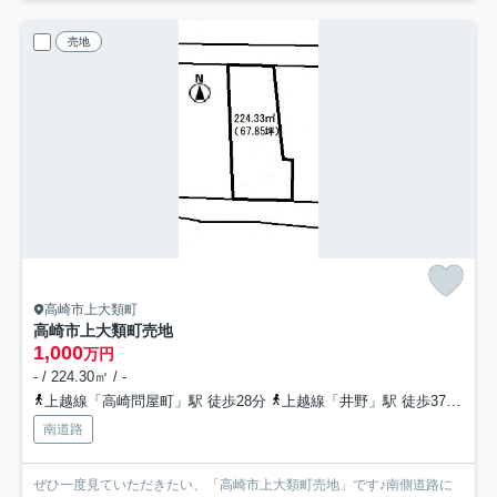
売地
高崎市上大類町
高崎市上大類町売地
1,000
万円
- / 224.30㎡ / -
上越線「高崎問屋町」駅 徒歩28分
上越線「井野」駅 徒歩37分
高
南道路
ぜひ一度見ていただきたい、「高崎市上大類町売地」です♪南側道路に