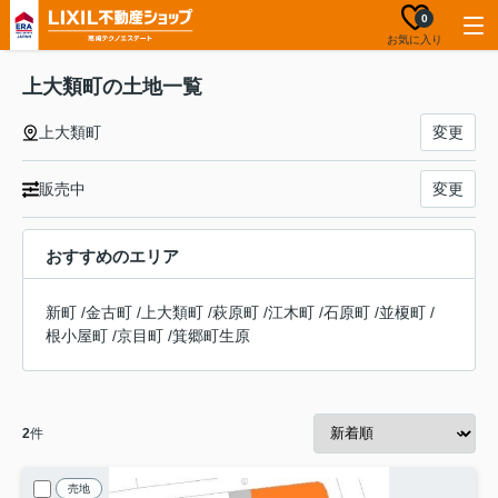
0
お気に入り
上大類町の土地一覧
上大類町
変更
販売中
変更
おすすめのエリア
新町
/
金古町
/
上大類町
/
萩原町
/
江木町
/
石原町
/
並榎町
/
根小屋町
/
京目町
/
箕郷町生原
2
件
売地