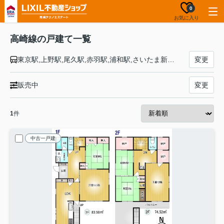
0
お気に入り
高崎線の戸建て一覧
東京駅,上野駅,尾久駅,赤羽駅,浦和駅,さいたま新都心駅,大宮駅,宮原駅,上尾駅,北上尾駅,桶川駅,北本駅,鴻巣駅,北鴻巣駅,吹上駅,行田駅,熊谷駅,籠原駅,深谷駅,岡部駅,本庄駅,神保原駅,新町駅,倉賀野駅,高崎駅
変更
販売中
変更
1
件
中古一戸建