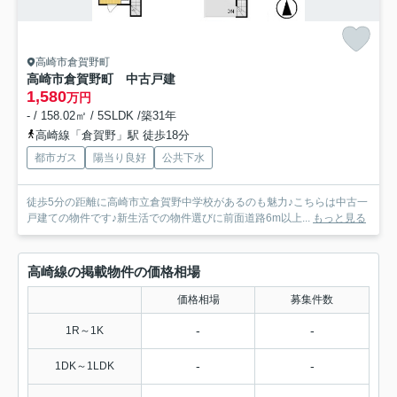
高崎市倉賀野町
高崎市倉賀野町 中古戸建
1,580
万円
- / 158.02㎡ / 5SLDK /築31年
高崎線「倉賀野」駅 徒歩18分
都市ガス
陽当り良好
公共下水
徒歩5分の距離に高崎市立倉賀野中学校があるのも魅力♪こちらは中古一
戸建ての物件です♪新生活での物件選びに前面道路6m以上...
もっと見る
高崎線の掲載物件の価格相場
価格相場
募集件数
-
-
1R～1K
-
-
1DK～1LDK