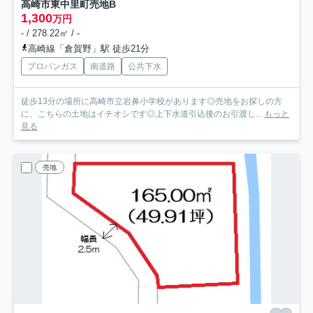
高崎市東中里町売地
B
1,300
万円
- / 278.22㎡ / -
高崎線「倉賀野」駅 徒歩21分
プロパンガス
南道路
公共下水
徒歩13分の場所に高崎市立岩鼻小学校があります◎売地をお探しの方
に、こちらの土地はイチオシです◎上下水道引込後のお引渡し...
もっと
見る
売地