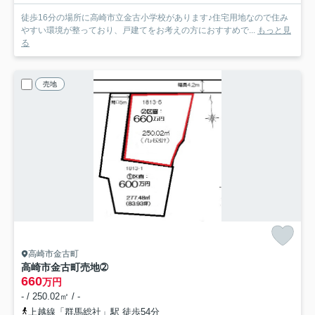
徒歩16分の場所に高崎市立金古小学校があります♪住宅用地なので住み
やすい環境が整っており、戸建てをお考えの方におすすめで...
もっと見
る
売地
高崎市金古町
高崎市金古町売地
➁
660
万円
- / 250.02㎡ / -
上越線「群馬総社」駅 徒歩54分