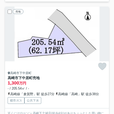
売地
高崎市下中居町
高崎市下中居町売地
1,300
万円
- / 205.54㎡ / -
高崎線「倉賀野」駅 徒歩27分
高崎線「高崎」駅 徒歩38分
都市ガス
公共下水
近くにはローソン 高崎下之城店(徒歩4分)がありちょっとした買い物に