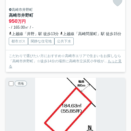
高崎市井野町
高崎市井野町
950
万円
- / 165.00㎡ / -
上越線「井野」駅 徒歩13分
上越線「高崎問屋町」駅 徒歩15分
都市ガス
閑静な住宅地
公共下水
こだわりで選びたい方におすすめ☆高崎市エリアで住まいをお探しなら
「高崎市井野町」☆徒歩14分の場所に高崎市立浜尻小学校が...
もっと見
る
売地