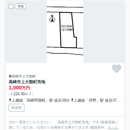
売地
高崎市上大類町
高崎市上大類町売地
1,000
万円
- / 224.30㎡ / -
上越線「高崎問屋町」駅 徒歩28分
上越線「井野」駅 徒歩37分
高
南道路
ぜひ一度見ていただきたい、「高崎市上大類町売地」です♪南側道路に
面しているため、日当たりを確保する事ができます♪建築条件...
もっと