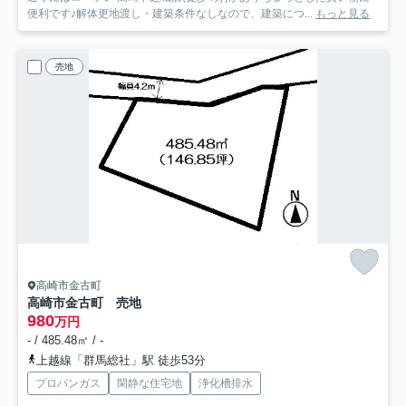
便利です♪解体更地渡し・建築条件なしなので、建築につ...
もっと見る
売地
高崎市金古町
高崎市金古町 売地
980
万円
- / 485.48㎡ / -
上越線「群馬総社」駅 徒歩53分
プロパンガス
閑静な住宅地
浄化槽排水