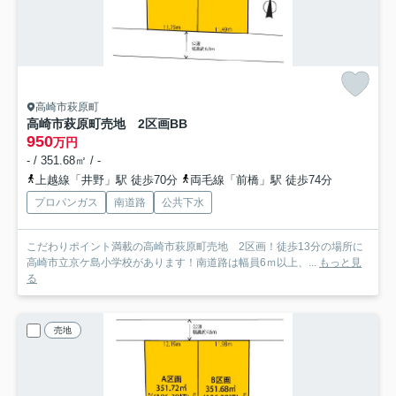
高崎市萩原町
高崎市萩原町売地 2区画B
B
950
万円
- / 351.68㎡ / -
上越線「井野」駅 徒歩70分
両毛線「前橋」駅 徒歩74分
プロパンガス
南道路
公共下水
こだわりポイント満載の高崎市萩原町売地 2区画！徒歩13分の場所に
高崎市立京ケ島小学校があります！南道路は幅員6ｍ以上、...
もっと見
る
売地