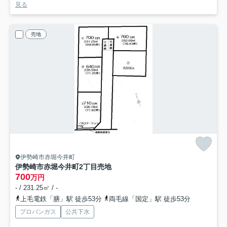
見る
売地
伊勢崎市赤堀今井町
伊勢崎市赤堀今井町2丁目売地
700
万円
- / 231.25㎡ / -
上毛電鉄「膳」駅 徒歩53分
両毛線「国定」駅 徒歩53分
プロパンガス
公共下水