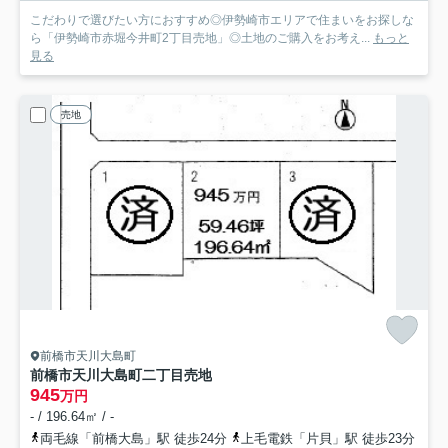
こだわりで選びたい方におすすめ◎伊勢崎市エリアで住まいをお探しな
ら「伊勢崎市赤堀今井町2丁目売地」◎土地のご購入をお考え...
もっと
見る
売地
前橋市天川大島町
前橋市天川大島町二丁目売地
945
万円
- / 196.64㎡ / -
両毛線「前橋大島」駅 徒歩24分
上毛電鉄「片貝」駅 徒歩23分