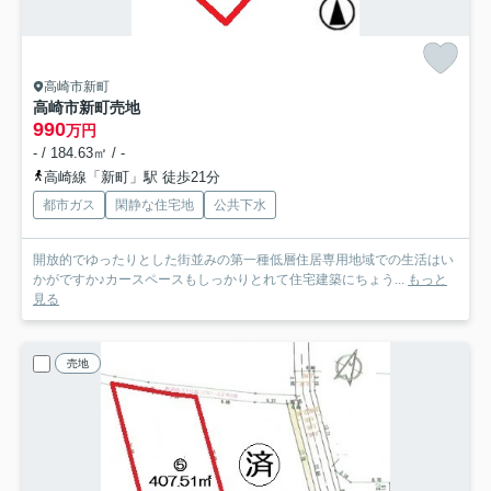
高崎市新町
高崎市新町売地
990
万円
- / 184.63㎡ / -
高崎線「新町」駅 徒歩21分
都市ガス
閑静な住宅地
公共下水
開放的でゆったりとした街並みの第一種低層住居専用地域での生活はい
かがですか♪カースペースもしっかりとれて住宅建築にちょう...
もっと
見る
売地