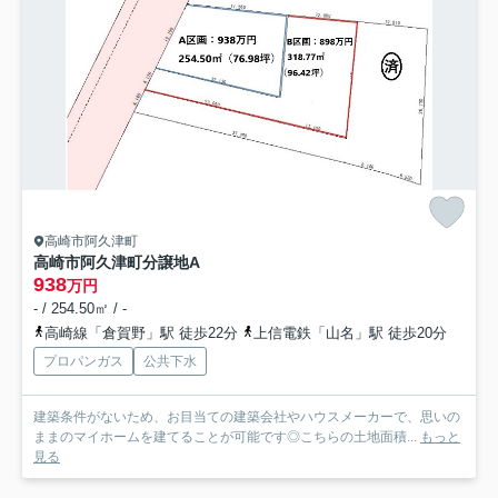
高崎市阿久津町
高崎市阿久津町分譲地
A
938
万円
- / 254.50㎡ / -
高崎線「倉賀野」駅 徒歩22分
上信電鉄「山名」駅 徒歩20分
プロパンガス
公共下水
建築条件がないため、お目当ての建築会社やハウスメーカーで、思いの
ままのマイホームを建てることが可能です◎こちらの土地面積...
もっと
見る