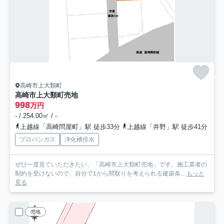
高崎市上大類町
高崎市上大類町売地
998
万円
- / 254.00㎡ / -
上越線「高崎問屋町」駅 徒歩33分
上越線「井野」駅 徒歩41分
プロパンガス
浄化槽排水
ぜひ一度見ていただきたい、「高崎市上大類町売地」です。施工業者の
制約を受けないので、自分で1から間取りを考えられる建築条...
もっと
見る
売地