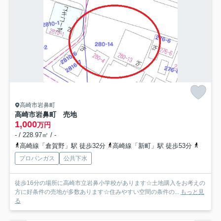
高崎市岩鼻町
高崎市岩鼻町 売地
1,000
万円
- / 228.97㎡ / -
高崎線「倉賀野」駅 徒歩32分
高崎線「新町」駅 徒歩53分
八高線
プロパンガス
公共下水
徒歩16分の場所に高崎市立岩鼻小学校があります☆土地購入をお考えの
方に好条件の売地が多数あります☆住みやすい空間の条件の...
もっと見
る