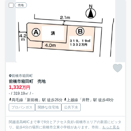
売地
前橋市箱田町
前橋市箱田町 売地
1,332
万円
- / 319.19㎡ / -
両毛線「新前橋」駅 徒歩26分
上越線「井野」駅 徒歩49分
プロパンガス
閑静な住宅地
公共下水
関越道高崎ICまで車で8分とアクセス良好♪前橋市エリアの新居にピッタ
リ。徒歩4分の場所に前橋市立東小学校があります。市街...
もっと見る