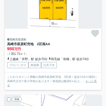
高崎市萩原町
高崎市萩原町売地 2区画A
A
950
万円
- / 351.72㎡ / -
上越線「井野」駅 徒歩70分
両毛線「前橋」駅 徒歩74分
プロパンガス
南道路
公共下水
こだわりポイント満載の高崎市萩原町売地 2区画！徒歩13分の場所に
高崎市立京ケ島小学校があります！南道路は幅員6ｍ以上、...
もっと見
る
売地