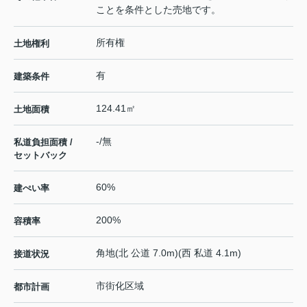
ことを条件とした売地です。
所有権
土地権利
有
建築条件
124.41㎡
土地面積
-/無
私道負担面積 /
セットバック
60%
建ぺい率
200%
容積率
角地(北 公道 7.0m)(西 私道 4.1m)
接道状況
市街化区域
都市計画