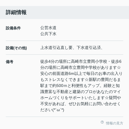
詳細情報
公営水道
設備条件
公共下水
上水道引込直し要、下水道引込済、
設備(その他)
徒歩4分の場所に高崎市立豊岡小学校・徒歩6
備考
分の場所に高崎市立豊岡中学校があります☆
安心の前面道路6m以上で毎日のお車の出入り
もストレスなくできます☆新駅の豊岡だるま
駅まで約500ｍと利便性もアップ。経験と知
識豊富な不動産と建築のプロがあなたのマイ
ホームづくりをサポートいたします☆疑問や
不安があれば、ぜひお気軽にお問い合わせく
ださい(*´ω`*)
情報の見方