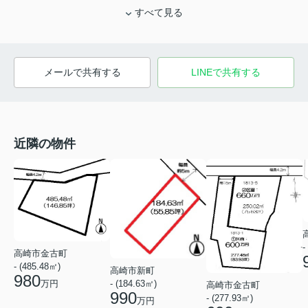
すべて見る
メールで共有する
LINEで共有する
近隣の物件
-
高崎市金古町
- (485.48㎡)
高崎市新町
980
万円
- (184.63㎡)
高崎市金古町
990
- (277.93㎡)
万円