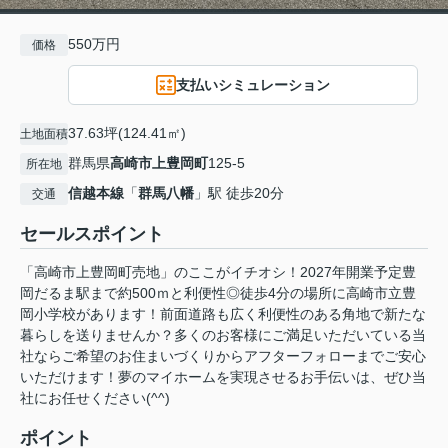
550万円
価格
支払いシミュレーション
37.63坪(124.41㎡)
土地面積
群馬県
高崎市
上豊岡町
125-5
所在地
信越本線
「
群馬八幡
」駅 徒歩20分
交通
セールスポイント
「高崎市上豊岡町売地」のここがイチオシ！2027年開業予定豊
岡だるま駅まで約500ｍと利便性◎徒歩4分の場所に高崎市立豊
岡小学校があります！前面道路も広く利便性のある角地で新たな
暮らしを送りませんか？多くのお客様にご満足いただいている当
社ならご希望のお住まいづくりからアフターフォローまでご安心
いただけます！夢のマイホームを実現させるお手伝いは、ぜひ当
社にお任せください(^^)
ポイント