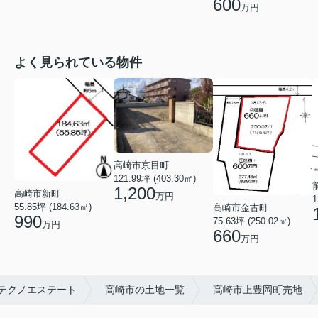
600
万円
よく見られている物件
高崎市京目町
121.99坪 (403.30㎡)
1,200
高崎市新町
万円
1
55.85坪 (184.63㎡)
高崎市金古町
990
75.63坪 (250.02㎡)
万円
660
万円
崎テクノエステート
高崎市の土地一覧
高崎市上豊岡町売地