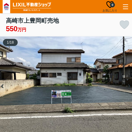
0
お気に入り
高崎市上豊岡町売地
550
万円
1
/
18