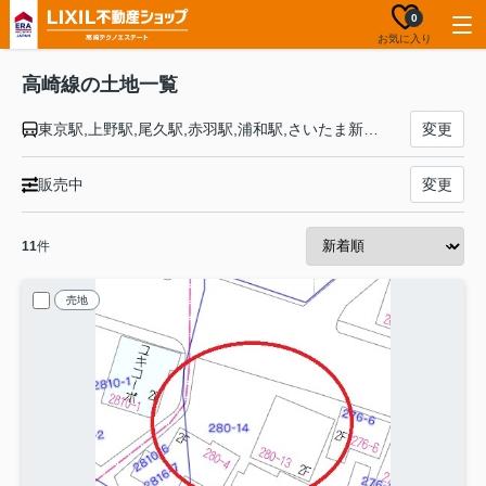
0
お気に入り
高崎線の土地一覧
東京駅,上野駅,尾久駅,赤羽駅,浦和駅,さいたま新都心駅,大宮駅,宮原駅,上尾駅,北上尾駅,桶川駅,北本駅,鴻巣駅,北鴻巣駅,吹上駅,行田駅,熊谷駅,籠原駅,深谷駅,岡部駅,本庄駅,神保原駅,新町駅,倉賀野駅,高崎駅
変更
販売中
変更
11
件
売地