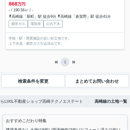
868
万円
- / 190.56㎡ / -
高崎線「新町」駅 徒歩9分
高崎線「倉賀野」駅 徒歩41分
都市ガス
電気有
公共下水
学校・駅・商業施設の近い好立地です。
上下水道・都市ガス引込済みです。
1
検索条件を変更
まとめてお問い合わせ
LIXIL不動産ショップ高崎テクノエステート
高崎線の土地一覧
おすすめこだわり特集
建築条件なし土地(18件)
築浅物件(3件)
リフォーム済み(1件)