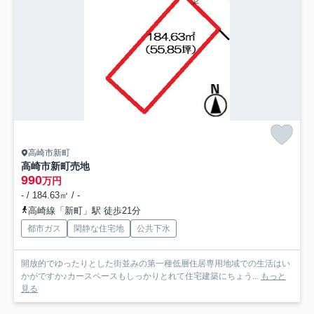
高崎市新町
高崎市新町売地
990
万円
- / 184.63㎡ / -
高崎線「新町」駅 徒歩21分
都市ガス
閑静な住宅地
公共下水
開放的でゆったりとした街並みの第一種低層住居専用地域での生活はい
かがですか♪カースペースもしっかりとれて住宅建築にちょう...
もっと
見る