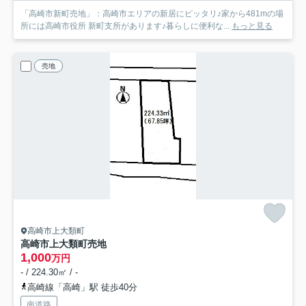
「高崎市新町売地」：高崎市エリアの新居にピッタリ♪家から481mの場
所には高崎市役所 新町支所があります♪暮らしに便利な...
もっと見る
売地
高崎市上大類町
高崎市上大類町売地
1,000
万円
- / 224.30㎡ / -
高崎線「高崎」駅 徒歩40分
南道路