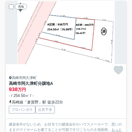
売地
高崎市阿久津町
高崎市阿久津町分譲地
A
938
万円
- / 254.50㎡ / -
高崎線「倉賀野」駅 徒歩22分
プロパンガス
公共下水
建築条件がないため、お目当ての建築会社やハウスメーカーで、思いの
ままのマイホームを建てることが可能です◎こちらの土地面積...
もっと