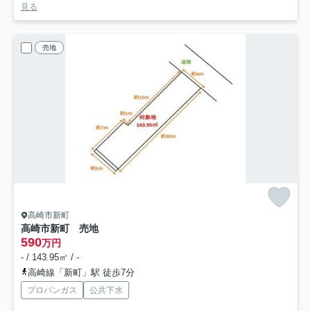
見る
売地
高崎市新町
高崎市新町 売地
590
万円
- / 143.95㎡ / -
高崎線「新町」駅 徒歩7分
プロパンガス
公共下水