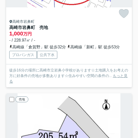
高崎市岩鼻町
高崎市岩鼻町 売地
1,000
万円
- / 228.97㎡ / -
高崎線「倉賀野」駅 徒歩32分
高崎線「新町」駅 徒歩53分
プロパンガス
公共下水
徒歩16分の場所に高崎市立岩鼻小学校があります☆土地購入をお考えの
方に好条件の売地が多数あります☆住みやすい空間の条件の...
もっと見
る
売地