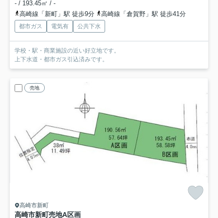
- / 193.45㎡ / -
高崎線「新町」駅 徒歩9分
高崎線「倉賀野」駅 徒歩41分
都市ガス
電気有
公共下水
学校・駅・商業施設の近い好立地です。
上下水道・都市ガス引込済みです。
売地
高崎市新町
高崎市新町売地A区画