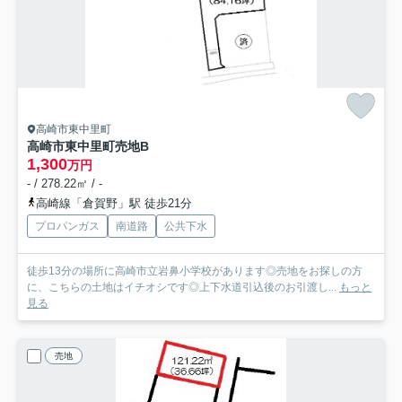
高崎市東中里町
高崎市東中里町売地
B
1,300
万円
- / 278.22㎡ / -
高崎線「倉賀野」駅 徒歩21分
プロパンガス
南道路
公共下水
徒歩13分の場所に高崎市立岩鼻小学校があります◎売地をお探しの方
に、こちらの土地はイチオシです◎上下水道引込後のお引渡し...
もっと
見る
売地