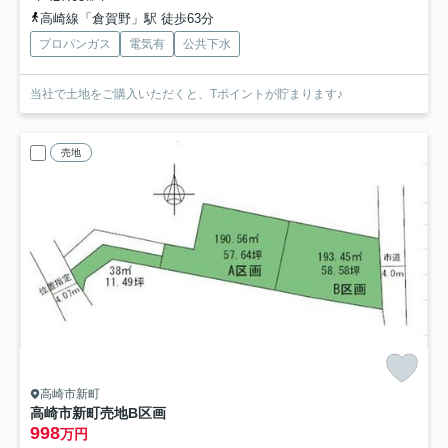
高崎線「倉賀野」駅 徒歩63分
プロパンガス
電気有
公共下水
当社で土地をご購入いただくと、Tポイントが貯まります♪
売地
高崎市新町
高崎市新町売地B区画
998
万円