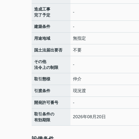
造成工事
-
完了予定
-
建築条件
無指定
用途地域
不要
国土法届出要否
その他
-
法令上の制限
仲介
取引態様
現況渡
引渡条件
-
開発許可番号
取引条件の
2026年08月20日
有効期限
設備条件