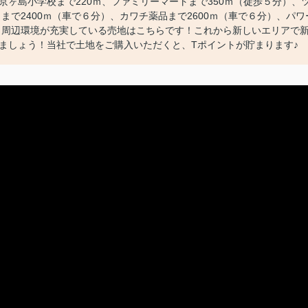
ヶ島小学校まで220ｍ、ファミリーマートまで350ｍ（徒歩５分）、
まで2400ｍ（車で６分）、カワチ薬品まで2600ｍ（車で６分）、パワ
）と周辺環境が充実している売地はこちらです！これから新しいエリアで
ましょう！当社で土地をご購入いただくと、Tポイントが貯まります♪