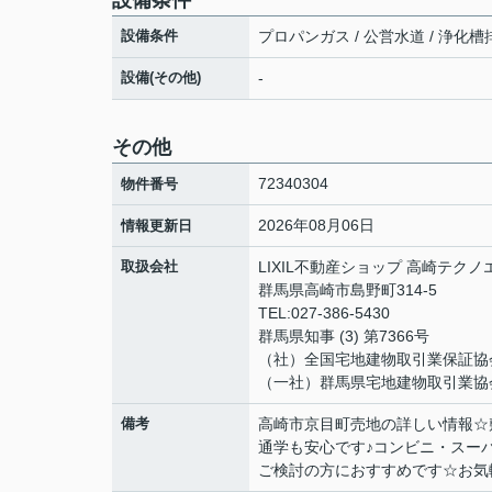
設備条件
プロパンガス / 公営水道 / 浄化槽
設備(その他)
-
その他
72340304
物件番号
2026年08月06日
情報更新日
取扱会社
LIXIL不動産ショップ 高崎テク
群馬県高崎市島野町314-5
TEL:027-386-5430
群馬県知事 (3) 第7366号
（社）全国宅地建物取引業保証協
（一社）群馬県宅地建物取引業協
備考
高崎市京目町売地の詳しい情報☆敷
通学も安心です♪コンビニ・スー
ご検討の方におすすめです☆お気軽に