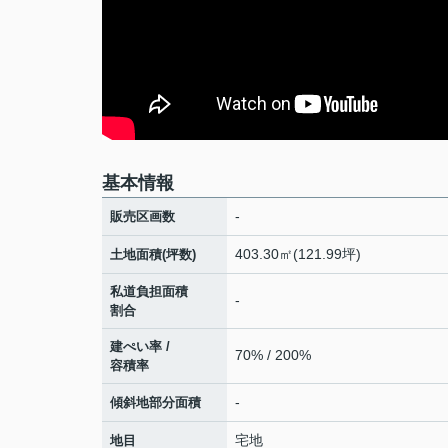
基本情報
-
販売区画数
403.30㎡(121.99坪)
土地面積(坪数)
私道負担面積
-
割合
建ぺい率 /
70% / 200%
容積率
-
傾斜地部分面積
宅地
地目