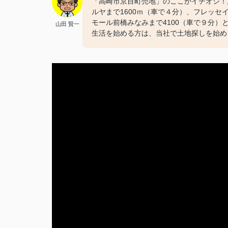
「高崎市京目町売地」のここがイチオシ！京
ルヤまで1600ｍ（車で４分）、フレッセイ
モール前橋みなみまで4100（車で９分
山田 賢一
生活を始める方は、当社で土地探しを始め