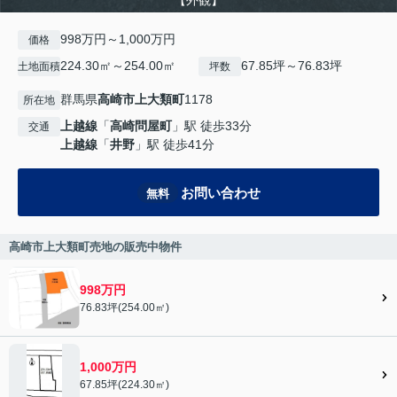
【外観】
998万円～1,000万円
価格
224.30㎡～254.00㎡
67.85坪～76.83坪
土地面積
坪数
群馬県
高崎市
上大類町
1178
所在地
上越線
「
高崎問屋町
」駅 徒歩33分
交通
上越線
「
井野
」駅 徒歩41分
お問い合わせ
無料
高崎市上大類町売地の販売中物件
998万円
76.83坪(254.00㎡)
1,000万円
67.85坪(224.30㎡)