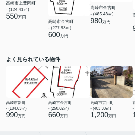
高崎市上豊岡町
高崎市金古町
- (124.41㎡)
- (485.48㎡)
550
万円
980
高崎市金古町
-
万円
- (277.93㎡)
600
万円
よく見られている物件
高崎市新町
高崎市金古町
高崎市京目町
- (184.63㎡)
- (250.02㎡)
- (403.30㎡)
-
990
660
1,200
万円
万円
万円