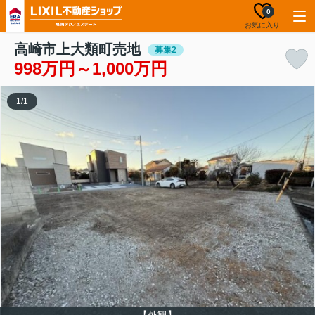
0
お気に入り
高崎市上大類町売地
募集2
998万円～1,000万円
1
/
1