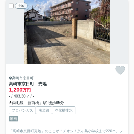
売地
高崎市京目町
高崎市京目町 売地
1,200
万円
- / 403.30㎡ / -
両毛線「新前橋」駅 徒歩65分
プロパンガス
南道路
浄化槽排水
動画
「高崎市京目町売地」のここがイチオシ！京ヶ島小学校まで220ｍ、フ