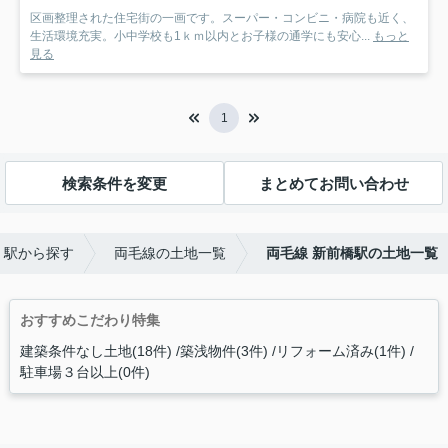
区画整理された住宅街の一画です。スーパー・コンビニ・病院も近く、
生活環境充実。小中学校も1ｋｍ以内とお子様の通学にも安心...
もっと
見る
1
検索条件を変更
まとめてお問い合わせ
・駅から探す
両毛線の土地一覧
両毛線 新前橋駅の土地一覧
おすすめこだわり特集
建築条件なし土地(18件)
築浅物件(3件)
リフォーム済み(1件)
駐車場３台以上(0件)