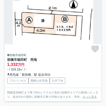
前橋市箱田町
前橋市箱田町 売地
1,332
万円
- / 319.19㎡ / -
両毛線「新前橋」駅 徒歩26分
プロパンガス
閑静な住宅地
公共下水
関越道高崎ICまで車で8分とアクセス良好♪前橋市エリアの新居にピッタ
リ。徒歩4分の場所に前橋市立東小学校があります。市街...
もっと見る