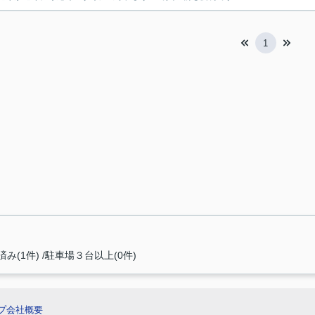
1
み(1件)
駐車場３台以上(0件)
プ
会社概要