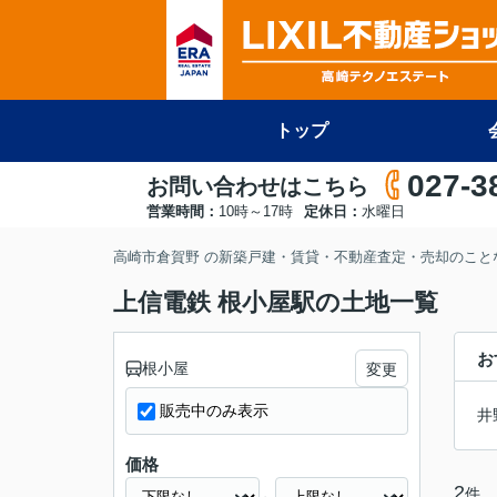
トップ
027-3
お問い合わせはこちら
営業時間：
10時～17時
定休日：
水曜日
高崎市倉賀野 の新築戸建・賃貸・不動産査定・売却のことな
上信電鉄 根小屋駅の土地一覧
お
根小屋
変更
販売中のみ表示
井
価格
2
件
～