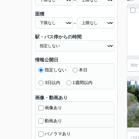
面積
～
駅・バス停からの時間
情報公開日
当社
指定しない
本日
3日以内
1週間以内
画像・動画あり
画像あり
動画あり
パノラマあり
バス