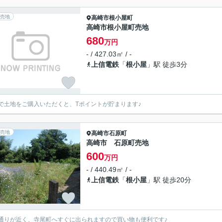
売地
高崎市
根小屋町
高崎市根小屋町売地
680
万円
- / 427.03㎡ / -
上信電鉄
「
根小屋
」駅 徒歩3分
で土地をご購入いただくと、Tポイントが貯まります♪
売地
高崎市
石原町
高崎市 石原町売地
600
万円
- / 440.49㎡ / -
上信電鉄
「
根小屋
」駅 徒歩20分
通りが近く、寺尾町へすぐに出られますので買い物も便利です♪