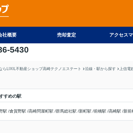
会社概要
売却査定
アクセスマ
86-5430
らLIXIL不動産ショップ高崎テクノエステート
沿線・駅から探す
上信電
すすめの駅
野駅
/
倉賀野駅
/
高崎問屋町駅
/
群馬総社駅
/
新町駅
/
前橋駅
/
高崎駅
/
新前