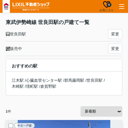
0
お気に入り
東武伊勢崎線 世良田駅の戸建て一覧
世良田駅
変更
販売中
変更
おすすめの駅
江木駅
/
心臓血管センター駅
/
群馬藤岡駅
/
世良田駅
/
木崎駅
/
境町駅
/
倉賀野駅
1
件
中古一戸建