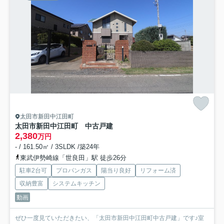
太田市新田中江田町
太田市新田中江田町 中古戸建
2,380
万円
- / 161.50㎡ / 3SLDK /築24年
東武伊勢崎線「世良田」駅 徒歩26分
駐車2台可
プロパンガス
陽当り良好
リフォーム済
収納豊富
システムキッチン
動画
ぜひ一度見ていただきたい、「太田市新田中江田町中古戸建」です♪室