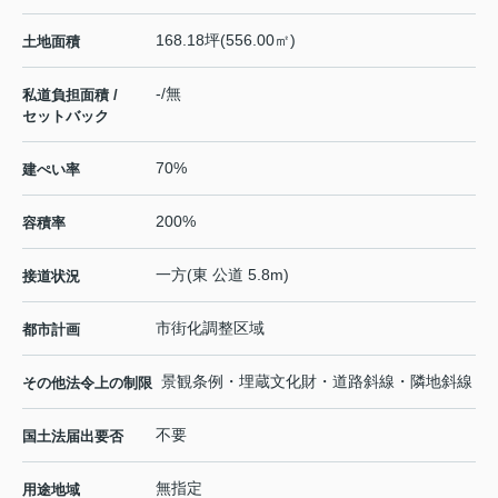
168.18坪(556.00㎡)
土地面積
-/無
私道負担面積 /
セットバック
70%
建ぺい率
200%
容積率
一方(東 公道 5.8m)
接道状況
市街化調整区域
都市計画
景観条例・埋蔵文化財・道路斜線・隣地斜線
その他法令上の制限
不要
国土法届出要否
無指定
用途地域