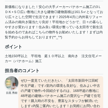
新価格になりました！安心の大手メーカーパナホーム施工の3Ｌ
ＤＫ+Ｓ◎広い敷地に大きな建物◎建物面積は161.5㎡となってお
り広々とした空間で生活できます！2025年4月に内外装リフォー
ム済みの南向き陽当たり良好！平坦地かどうかで、日々の暮らし
やすさが変わります！住み良い環境が整っている太田市で新生活
を始めるのであればこちらの物件をお勧めいたします！まずは内
覧予約からお待ちしております(*^_^*)
ポイント
土地150坪以上
平坦地
庭１０坪以上
南向き
注文住宅メー
カー（パナホーム）施工
担当者のコメント
ぜひ一度見ていただきたい、「太田市新田中江田町
中古戸建」です♪室内の環境も良好な、住みよい中古
の戸建て物件♪今回紹介するのは、168坪超の敷地に
目黒 秀樹
48坪超の建物♪パナホーム施工の贅沢な一戸建て住宅
です！購入時の不安を、豊富なスタッフが解消いた
します♪内覧ご案内いたします！お気軽にお問い合わ