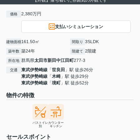
【外観】落ち着いた雰囲気の外観です
2,380万円
価格
支払いシミュレーション
161.50㎡
3SLDK
建物面積
間取り
築24年
2階建
築年数
階建て
群馬県
太田市
新田中江田町
277-3
所在地
東武伊勢崎線
「
世良田
」駅 徒歩26分
交通
東武伊勢崎線
「
木崎
」駅 徒歩29分
東武伊勢崎線
「
境町
」駅 徒歩52分
物件の特徴
バストイレ
カウンター
別
キッチン
セールスポイント