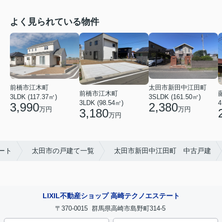
よく見られている物件
前橋市江木町
太田市新田中江田町
前橋市江木町
3LDK (117.37㎡)
3SLDK (161.50㎡)
3LDK (98.54㎡)
4
3,990
2,380
万円
万円
3,180
万円
ート
太田市の戸建て一覧
太田市新田中江田町 中古戸建
LIXIL不動産ショップ 高崎テクノエステート
〒370-0015 群馬県高崎市島野町314-5