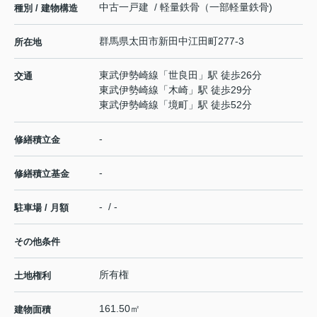
中古一戸建 / 軽量鉄骨（一部軽量鉄骨)
種別 / 建物構造
群馬県
太田市
新田中江田町
277-3
所在地
東武伊勢崎線
「
世良田
」駅 徒歩26分
交通
東武伊勢崎線
「
木崎
」駅 徒歩29分
東武伊勢崎線
「
境町
」駅 徒歩52分
-
修繕積立金
-
修繕積立基金
- / -
駐車場 / 月額
その他条件
所有権
土地権利
161.50㎡
建物面積