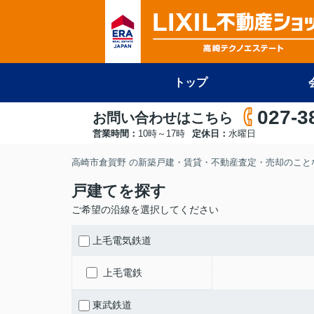
トップ
027-3
お問い合わせはこちら
営業時間：
10時～17時
定休日：
水曜日
高崎市倉賀野 の新築戸建・賃貸・不動産査定・売却のことな
戸建てを探す
ご希望の沿線を選択してください
上毛電気鉄道
上毛電鉄
東武鉄道