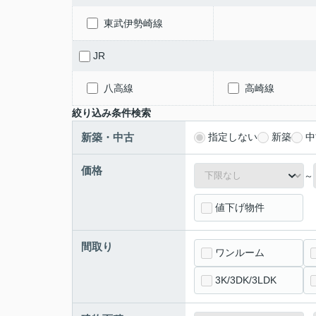
東武伊勢崎線
JR
八高線
高崎線
絞り込み条件検索
新築・中古
指定しない
新築
中
価格
～
値下げ物件
間取り
ワンルーム
3K/3DK/3LDK