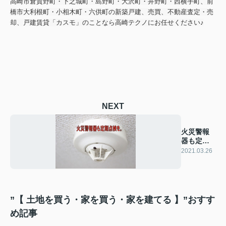
高崎市倉賀野町・下之城町・島野町・大沢町・井野町・西横手町、前
橋市大利根町・小相木町・六供町の新築戸建、売買、不動産査定・売
却、戸建賃貸「カスモ」のことなら高崎テクノにお任せください♪
NEXT
火災警報
器も定期
点検を。
2021.03.26
”【 土地を買う・家を買う・家を建てる 】”おすす
め記事