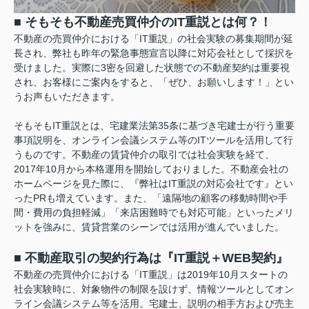
■ そもそも不動産売買仲介のIT重説とは何？！
不動産の売買仲介における「IT重説」の社会実験の募集期間が延
長され、弊社も昨年の緊急事態宣言以降に対応会社として採択を
受けました。実際に3密を回避した状態での不動産契約は重要視
され、お客様にご案内をすると、「ぜひ、お願いします！」とい
うお声もいただきます。
そもそもIT重説とは、宅建業法第35条に基づき宅建士が行う重要
事項説明を、オンライン会議システム等のITツールを活用して行
うものです。不動産の賃貸仲介の取引では社会実験を経て、
2017年10月から本格運用を開始しておりました。不動産会社の
ホームページを見た際に、『弊社はIT重説の対応会社です』とい
ったPRも増えています。また、「遠隔地の顧客の移動時間や手
間・費用の負担軽減」「来店困難時でも対応可能」といったメリ
ットを強みに、賃貸営業のシーンでは活用が進んでいました。
■ 不動産取引の契約行為は『IT重説＋WEB契約』
不動産の売買仲介における「IT重説」は2019年10月スタートの
社会実験時に、対象物件の制限を設けず、情報ツールとしてオン
ライン会議システム等を活用。宅建士、説明の相手方および売主