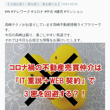
【 土地を買う・家を買う・家を建てる 】
2021.03.25
#AI
#テレワーク
#コロナ
#中古
#建売
#マンション
高崎テクノがお送りしています高崎不動産情報ライブラリーで
す。
今日の高崎は曇り。過ごしやすい気温です。
それでは今日もお役立ち情報をお届けいたします。