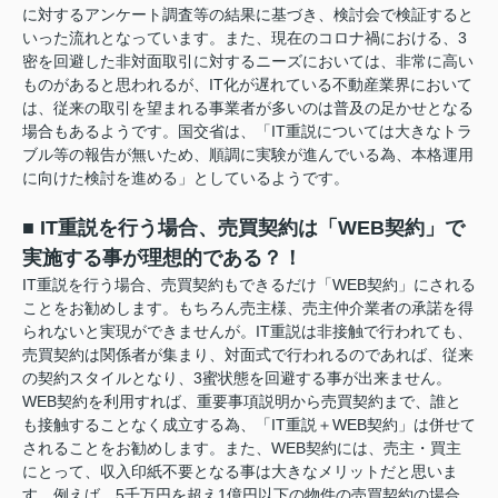
に対するアンケート調査等の結果に基づき、検討会で検証すると
いった流れとなっています。また、現在のコロナ禍における、3
密を回避した非対面取引に対するニーズにおいては、非常に高い
ものがあると思われるが、IT化が遅れている不動産業界において
は、従来の取引を望まれる事業者が多いのは普及の足かせとなる
場合もあるようです。国交省は、「IT重説については大きなトラ
ブル等の報告が無いため、順調に実験が進んでいる為、本格運用
に向けた検討を進める」としているようです。
■ IT重説を行う場合、売買契約は「WEB契約」で
実施する事が理想的である？！
IT重説を行う場合、売買契約もできるだけ「WEB契約」にされる
ことをお勧めします。もちろん売主様、売主仲介業者の承諾を得
られないと実現ができませんが。IT重説は非接触で行われても、
売買契約は関係者が集まり、対面式で行われるのであれば、従来
の契約スタイルとなり、3蜜状態を回避する事が出来ません。
WEB契約を利用すれば、重要事項説明から売買契約まで、誰と
も接触することなく成立する為、「IT重説＋WEB契約」は併せて
されることをお勧めします。また、WEB契約には、売主・買主
にとって、収入印紙不要となる事は大きなメリットだと思いま
す。例えば、5千万円を超え1億円以下の物件の売買契約の場合、