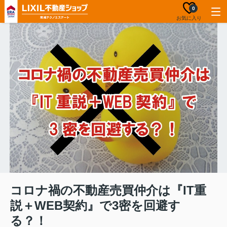
0
お気に入り
コロナ禍の不動産売買仲介は『IT重
説＋WEB契約』で3密を回避す
る？！