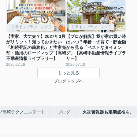
【 ライフプランニング 】
【 ライフプランニング 】
【実家、大丈夫？】2027年3月
【プロが解説】我が家の買い時
がリミット！知っておきたい
はいつ？年齢・子育て・貯金額
「相続登記の義務化」と実家売
から見る「ベストなタイミン
却・活用のロードマップ【高崎
グ」【高崎不動産情報ライブラ
不動産情報ライブラリー】
リー】
2026.07.16
2026.07.10
もっと見る
ブログトップへ
ップ高崎テクノエステート
ブログ
火災警報器も定期点検を。