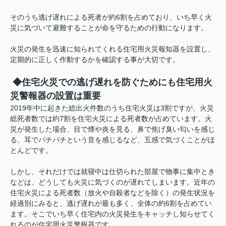
そのうち逃げ遅れによる死者が約6割を占めており、いち早く火
災に気づいて避難することが命を守るための行動になります。
火災の発生を迅速に知られてくれる住宅用火災報知器を設置し、
定期的に正しく作動するかを確認する事が大切です。
◆住宅火災での逃げ遅れを防ぐためにも住宅用火
災警報器の設置は重要
2019年中に起きた総出火件数のうち住宅火災は3割ですが、火災
総死者数では約7割を住宅火災による死者数が占めています。火
災が発生した場合、目で煙や炎を見る、鼻で焦げ臭い匂いを感じ
る、耳でパチパチという音を感じるなど、五感で気づくことがほ
とんどです。
しかし、それだけでは就寝中は仕切られた部屋で物事に集中とき
などは、どうしても火災に気づくのが遅れてしまいます。近年の
住宅火災による死者数（放火や自殺者などを除く）の発生状況を
経過別にみると、逃げ遅れが最も多く、全体の約6割を占めてい
ます。そこでいち早く住宅内の火災発生をキャッチし知らせてく
れるのが住宅用火災警報器です。