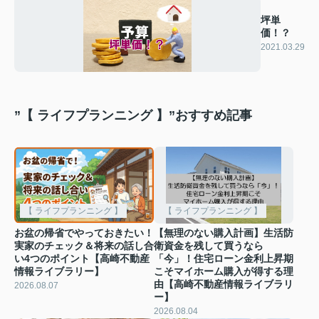
坪単
価！？
2021.03.29
”【 ライフプランニング 】”おすすめ記事
【 ライフプランニング 】
【 ライフプランニング 】
お盆の帰省でやっておきたい！
【無理のない購入計画】生活防
実家のチェック＆将来の話し合
衛資金を残して買うなら
い4つのポイント【高崎不動産
「今」！住宅ローン金利上昇期
情報ライブラリー】
こそマイホーム購入が得する理
由【高崎不動産情報ライブラリ
2026.08.07
ー】
2026.08.04