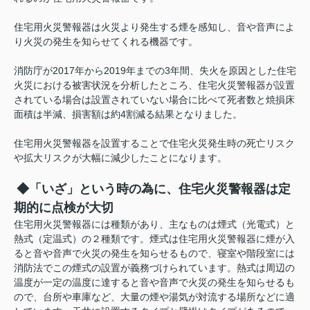
住宅用火災警報器は火災より発生する煙を感知し、音や音声によ
り火災の発生を知らせてくれる機器です。
消防庁が2017年から2019年までの3年間、失火を原因とした住宅
火災における被害状況を分析したところ、住宅火災警報器が設置
されている場合は設置されていない場合に比べて死者数と焼損床
面積は半減、損害額は約4割減る結果となりました。
住宅用火災警報器を設置することで住宅火災発生時の死亡リスク
や拡大リスクが大幅に減少したことになります。
◆「いざ」という時の為に、住宅火災警報器は定
期的に点検が大切
住宅用火災警報器には種類があり、主なものは煙式（光電式）と
熱式（定温式）の２種類です。煙式は住宅用火災警報器に煙が入
ると音や音声で火災の発生を知らせるもので、寝室や階段室には
消防法でこの煙式の設置が義務づけられています。熱式は周辺の
温度が一定の温度に達すると音や音声で火災の発生を知らせるも
ので、台所や車庫など、大量の煙や湯気が対流する場所などに適