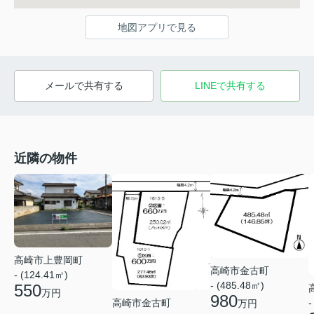
地図アプリで見る
メールで共有する
LINEで共有する
近隣の物件
高崎市上豊岡町
高崎市金古町
- (124.41㎡)
- (485.48㎡)
550
万円
980
高崎市金古町
-
万円