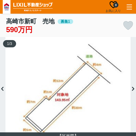
0
お気に入り
高崎市新町 売地
募集1
590万円
1
/
3