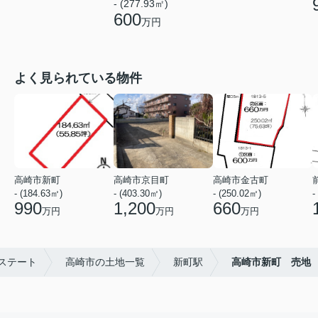
- (277.93㎡)
600
万円
よく見られている物件
高崎市新町
高崎市京目町
高崎市金古町
- (184.63㎡)
- (403.30㎡)
- (250.02㎡)
-
990
1,200
660
万円
万円
万円
ステート
高崎市の土地一覧
新町駅
高崎市新町 売地