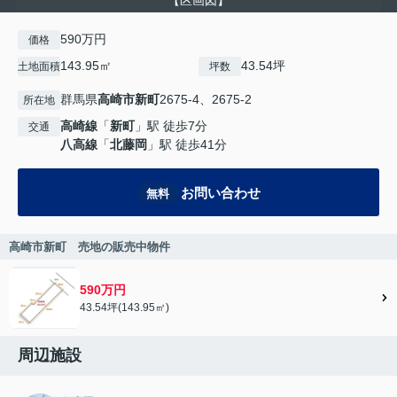
【区画図】
590万円
価格
143.95㎡
43.54坪
土地面積
坪数
群馬県
高崎市
新町
2675-4、2675-2
所在地
高崎線
「
新町
」駅 徒歩7分
交通
八高線
「
北藤岡
」駅 徒歩41分
お問い合わせ
無料
高崎市新町 売地の販売中物件
590万円
43.54坪(143.95㎡)
周辺施設