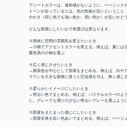
アソートカラーは、違和感がないように、ベーシック
トーンが合っているとは、色の性格が近いということ
やかさ（同じ色でも強い色か、弱い色か）が近いかど
どんな部屋にしたいかで色選びは異なります。
※簡単に空間の雰囲気を変えたいとき
→小物でアクセントカラーを変える。例えば、夏には
暖色系の小物を選ぶ
※広く感じさせたいとき
→膨張色を中心として部屋をまとめる。例えば、白や
ラウンを大きな面積に使うと圧迫感を与え、狭く感じ
※柔らかいイメージにしたいとき
→明るい色でまとめる。例えば、パステルカラーのよ
に。グレーでも濁りの少ない明るいグレーを選ぶよう
※部屋をまとまった感じにしたいとき
→部屋全体を近い色あいでまとめる。例えば、ベージ