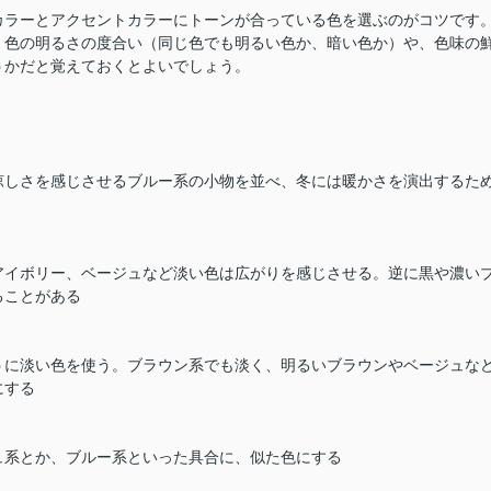
カラーとアクセントカラーにトーンが合っている色を選ぶのがコツです
。色の明るさの度合い（同じ色でも明るい色か、暗い色か）や、色味の
うかだと覚えておくとよいでしょう。
涼しさを感じさせるブルー系の小物を並べ、冬には暖かさを演出するた
アイボリー、ベージュなど淡い色は広がりを感じさせる。逆に黒や濃い
ることがある
うに淡い色を使う。ブラウン系でも淡く、明るいブラウンやベージュな
にする
ュ系とか、ブルー系といった具合に、似た色にする