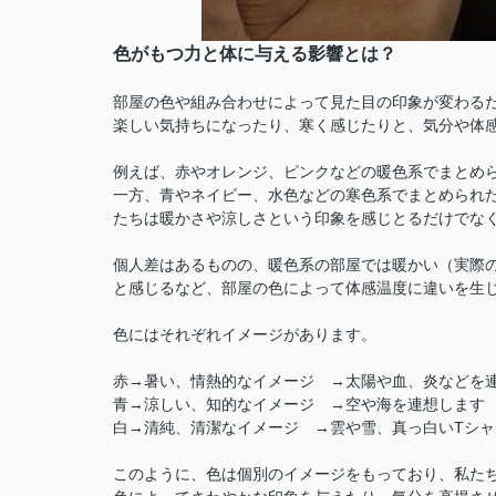
色がもつ力と体に与える影響とは？
部屋の色や組み合わせによって見た目の印象が変わる
楽しい気持ちになったり、寒く感じたりと、気分や体
例えば、赤やオレンジ、ピンクなどの暖色系でまとめ
一方、青やネイビー、水色などの寒色系でまとめられ
たちは暖かさや涼しさという印象を感じとるだけでな
個人差はあるものの、暖色系の部屋では暖かい（実際
と感じるなど、
部屋の色によって体感温度に違いを生
色にはそれぞれイメージがあります。
赤→暑い、情熱的なイメージ →太陽や血、炎などを
青→涼しい、知的なイメージ →空や海を連想します
白→清純、清潔なイメージ →雲や雪、真っ白いTシ
このように、色は個別のイメージをもっており、私た