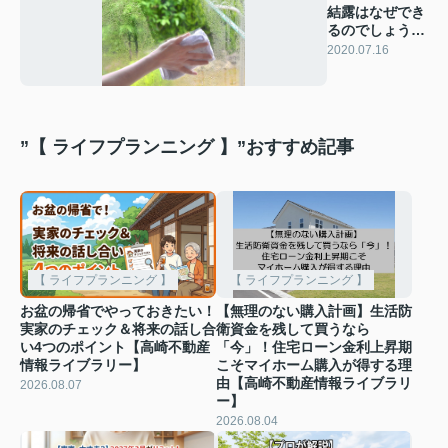
結露はなぜでき
るのでしょう
か。
2020.07.16
”【 ライフプランニング 】”おすすめ記事
【 ライフプランニング 】
【 ライフプランニング 】
お盆の帰省でやっておきたい！
【無理のない購入計画】生活防
実家のチェック＆将来の話し合
衛資金を残して買うなら
い4つのポイント【高崎不動産
「今」！住宅ローン金利上昇期
情報ライブラリー】
こそマイホーム購入が得する理
由【高崎不動産情報ライブラリ
2026.08.07
ー】
2026.08.04