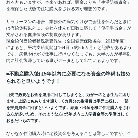
れる方もいますが、本来であれば、頭金よりも「生活防衛資金」
を確保した状態で住宅購入をされる方が理想的です。
サラリーマンの場合、業務外の病気やけがで会社を休んだときに
は有給休暇以外に、会社を休んだ日数に応じて「傷病手当金」が
支給される健康保険の制度があります。
現金給付受給者状況調査報告（全国健康保険協会、2018年度）
によると、平均支給期間は164日（約5.5カ月）と記載があるよう
です。病気やけがで仕事に行けなくなっても、大半の方が半年以
内に社会復帰している事がデータとして出ているようです。
■不動産購入後は5年以内に必要になる資金の準備も始め
られると良いようです！
目先で必要なお金を運用に回してしまうと、万が一のとき生活に困り
ます。上記にもあります通り、6カ月分の生活費は手元に残し、一部
を投資資金に回すといいようです。結婚・出産を機に住宅購入をされ
る方が多いため、そのような方は5年以内に入学資金等の準備はして
おきたいものです。
なかなか住宅購入時に老後資金を考えることは難しいですが、金