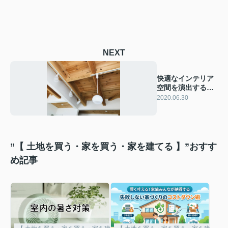
NEXT
快適なインテリア
空間を演出する照
明計画
2020.06.30
”【 土地を買う・家を買う・家を建てる 】”おすす
め記事