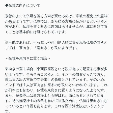
◆仏壇の向きについて
宗教によって仏壇を置く方向が変わるのは、宗教の歴史上の意味
があるようです。仏教では、あらゆる方角に仏がいるという考え
方があり、仏壇を置く向きに吉凶はありませんが、北に向けて置
くことは基本的には避けられています。
※可能であれば、引っ越しや住宅購入時に置かれる仏壇の向きと
しては「東向き」「南向き」が良いようです。
＜仏壇を東向きに置く場合＞
東向きの置く場合、東面西座説という説に従って配置する事が多
いようです。そもそもこの考えは、インドの慣習からきており、
東は日の出の方角で立身出世の象徴とされています。そのため、
インドでは主人は東向きに座るのが良いといわれています。これ
が日本にも伝わり、仏壇を東向きに置くようになったようです。
また、極楽浄土は西方浄土とも呼ばれ、西にあるとされていま
す。その極楽浄土の方角を向いて祈るために、仏壇は東向きにな
っているという説もあります。これを西方浄土説というようで
す。