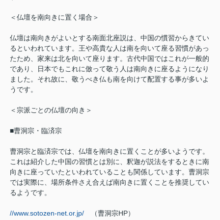
＜仏壇を南向きに置く場合＞
仏壇は南向きがよいとする南面北座説は、中国の慣習からきてい
るといわれています。王や高貴な人は南を向いて座る習慣があっ
たため、家来は北を向いて座ります。古代中国ではこれが一般的
であり、日本でもこれに倣って敬う人は南向きに座るようになり
ました。それ故に、敬うべき仏も南を向けて配置する事が多いよ
うです。
＜宗派ごとの仏壇の向き＞
■曹洞宗・臨済宗
曹洞宗と臨済宗では、仏壇を南向きに置くことが多いようです。
これは紹介した中国の習慣とは別に、釈迦が説法をするときに南
向きに座っていたといわれていることも関係しています。曹洞宗
では実際に、場所条件さえ合えば南向きに置くことを推奨してい
るようです。
//www.sotozen-net.or.jp/
（曹洞宗HP）