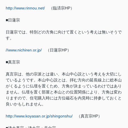
http://www.rinnou.net/
（臨済宗HP）
■日蓮宗
日蓮宗では、特別どの方角に向けて置くという考えは無いそうで
す。
//www.nichiren.or.jp/
（日蓮宗HP）
■真言宗
真言宗は、他の宗派とは違い、本山中心説という考えを大切にし
ているようです。本山中心説とは、拝む方向の延長線上に総本山
がくるように仏壇を置くため、方角が決まっているわけではあり
ません。仏壇を置く部屋と本山との位置関係により、方角は変わ
りますので、住宅購入時には方位磁石を内見時に持参しておくと
良いかもしれません。
http://www.koyasan.or.jp/shingonshu/
（真言宗HP）
■浄土真宗・浄土宗・天台宗