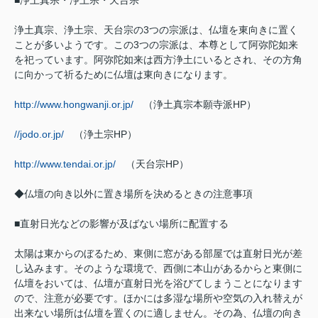
浄土真宗、浄土宗、天台宗の3つの宗派は、仏壇を東向きに置く
ことが多いようです。この3つの宗派は、本尊として阿弥陀如来
を祀っています。阿弥陀如来は西方浄土にいるとされ、その方角
に向かって祈るために仏壇は東向きになります。
http://www.hongwanji.or.jp/
（浄土真宗本願寺派HP）
//jodo.or.jp/
（浄土宗HP）
http://www.tendai.or.jp/
（天台宗HP）
◆仏壇の向き以外に置き場所を決めるときの注意事項
■直射日光などの影響が及ばない場所に配置する
太陽は東からのぼるため、東側に窓がある部屋では直射日光が差
し込みます。そのような環境で、西側に本山があるからと東側に
仏壇をおいては、仏壇が直射日光を浴びてしまうことになります
ので、注意が必要です。ほかには多湿な場所や空気の入れ替えが
出来ない場所は仏壇を置くのに適しません。その為、仏壇の向き