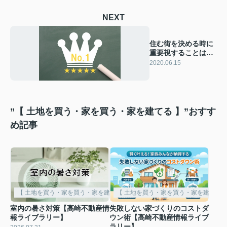
NEXT
住む街を決める時に
重要視することは何
ですか？
2020.06.15
”【 土地を買う・家を買う・家を建てる 】”おすす
め記事
【 土地を買う・家を買う・家を建てる 】
【 土地を買う・家を買う・家を建てる 
室内の暑さ対策【高崎不動産情
失敗しない家づくりのコストダ
報ライブラリー】
ウン術【高崎不動産情報ライブ
ラリー】