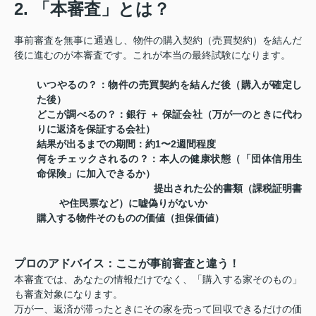
2. 「本審査」とは？
事前審査を無事に通過し、物件の購入契約（売買契約）を結んだ
後に進むのが本審査です。これが本当の最終試験になります。
いつやるの？
：物件の売買契約を結んだ後（購入が確定し
た後）
どこが調べるの？
：銀行 ＋ 保証会社（万が一のときに代わ
りに返済を保証する会社）
結果が出るまでの期間
：約1〜2週間程度
何をチェックされるの？
：
本人の健康状態（「団体信用生
命保険」に加入できるか）
提出された公的書類（課税証明書
や住民票など）に嘘偽りがないか
購入する物件そのものの価値（担保価値）
プロのアドバイス：ここが事前審査と違う！
本審査では、あなたの情報だけでなく、「購入する家そのもの」
も審査対象になります。
万が一、返済が滞ったときにその家を売って回収できるだけの価