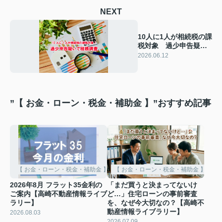
NEXT
10人に1人が相続税の課
税対象 過少申告疑い
で税務調査！【高崎不
2026.06.12
動産情報ライブラリ
ー】
”【 お金・ローン・税金・補助金 】”おすすめ記事
【 お金・ローン・税金・補助金 】
【 お金・ローン・税金・補助金 】
2026年8月 フラット35金利の
「まだ買うと決まってないけ
ご案内【高崎不動産情報ライブ
ど…」住宅ローンの事前審査
ラリー】
を、なぜ今大切なの？【高崎不
動産情報ライブラリー】
2026.08.03
2026.07.09