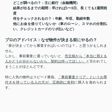
どこが調べるの？
：主に銀行（金融機関）
結果が出るまでの期間
：早ければ1〜3日、長くても1週間程
度
何をチェックされるの？
：
年齢、年収、勤続年数
他にお金を借りていないか（車のローン、スマホの分割払
い、クレジットカードのリボ払いなど）
プロのアドバイス：なぜ物件が決まる前にやるの？
「家が決まってから審査すればいいのでは？」と思うかもしれま
せん。
しかし、事前審査に通っていないと、
売主様から「本当に買える
人かどうか分からないから、契約は待ってほしい」
と言われてし
まうことがほとんどです。
特に人気の物件はスピード勝負。
「事前審査クリア」というお墨
付きを持っている人の方が、圧倒的に有利
に購入を進められま
す。