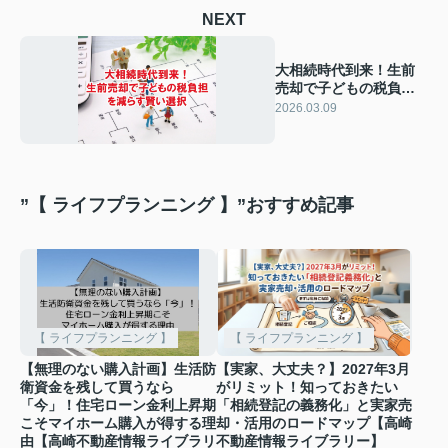
NEXT
大相続時代到来！生前
売却で子どもの税負担
を減らす賢い選択【高
2026.03.09
崎不動産情報ライブラ
リー】
”【 ライフプランニング 】”おすすめ記事
【 ライフプランニング 】
【 ライフプランニング 】
【無理のない購入計画】生活防
【実家、大丈夫？】2027年3月
衛資金を残して買うなら
がリミット！知っておきたい
「今」！住宅ローン金利上昇期
「相続登記の義務化」と実家売
こそマイホーム購入が得する理
却・活用のロードマップ【高崎
由【高崎不動産情報ライブラリ
不動産情報ライブラリー】