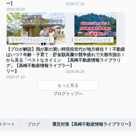
ー】
2026.07.16
2026.08.04
【 ライフプランニング 】
【 ライフプランニング 】
【プロが解説】我が家の買い時
現役世代が地方移住？！不動産
はいつ？年齢・子育て・貯金額
高騰や競争疲れで大都市脱出！
から見る「ベストなタイミン
【高崎不動産情報ライブラリ
グ」【高崎不動産情報ライブラ
ー】
リー】
2026.06.25
2026.07.10
もっと見る
ブログトップへ
ステート
ブログ
震災対策【高崎不動産情報ライブラリー】