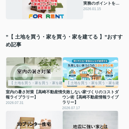
実務のポイントを徹
底解説！【高崎不動
2026.01.15
産情報ライブラリ
ー】
”【 土地を買う・家を買う・家を建てる 】”おすす
め記事
【 土地を買う・家を買う・家を建てる 】
【 土地を買う・家を買う・家を建てる 
室内の暑さ対策【高崎不動産情
失敗しない家づくりのコストダ
報ライブラリー】
ウン術【高崎不動産情報ライブ
ラリー】
2026.07.31
2026.07.17