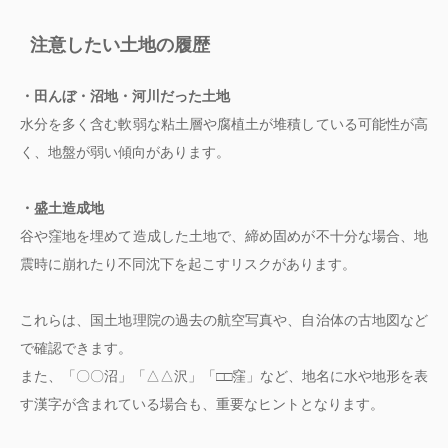
注意したい土地の履歴
・田んぼ・沼地・河川だった土地
水分を多く含む軟弱な粘土層や腐植土が堆積している可能性が高
く、地盤が弱い傾向があります。
・盛土造成地
谷や窪地を埋めて造成した土地で、締め固めが不十分な場合、地
震時に崩れたり不同沈下を起こすリスクがあります。
これらは、国土地理院の過去の航空写真や、自治体の古地図など
で確認できます。
また、「〇〇沼」「△△沢」「□□窪」など、地名に水や地形を表
す漢字が含まれている場合も、重要なヒントとなります。