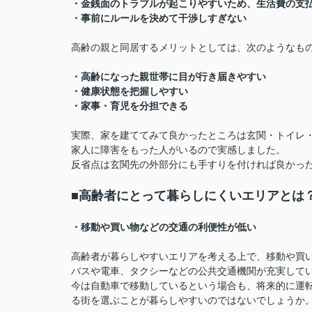
・金銭面のトラブルが起こりやすいため、生活費の支
・事前にルールを決めて干渉しすぎない
高齢の親と同居するメリットとしては、次のようなも
・高齢になった親世帯に目が行き届きやすい
・健康状態を把握しやすい
・家事・育児を分担できる
実際、家を建ててみて良かったところは玄関・トイレ
家人に障害をもった人がいるので実感しました。
反省点は玄関先の外部分にも手すりを付ければ良かっ
■高齢者にとって暮らしにくいエリアとは
・移動や買い物などの交通の利便性が低い
高齢者が暮らしやすいエリアを考える上で、移動や買
バスや電車、タクシーなどの公共交通機関が充実して
今は自動車で移動しているという場合も、将来的に運
る街を選ぶことが暮らしやすいのではないでしょうか