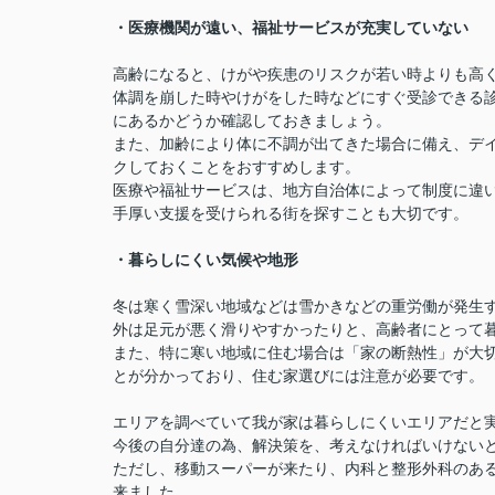
・医療機関が遠い、福祉サービスが充実していない
高齢になると、けがや疾患のリスクが若い時よりも高
体調を崩した時やけがをした時などにすぐ受診できる
にあるかどうか確認しておきましょう。
また、加齢により体に不調が出てきた場合に備え、デ
クしておくことをおすすめします。
医療や福祉サービスは、地方自治体によって制度に違
手厚い支援を受けられる街を探すことも大切です。
・暮らしにくい気候や地形
冬は寒く雪深い地域などは雪かきなどの重労働が発生
外は足元が悪く滑りやすかったりと、高齢者にとって
また、特に寒い地域に住む場合は「家の断熱性」が大
とが分かっており、住む家選びには注意が必要です。
エリアを調べていて我が家は暮らしにくいエリアだと
今後の自分達の為、解決策を、考えなければいけない
ただし、移動スーパーが来たり、内科と整形外科のあ
来ました。