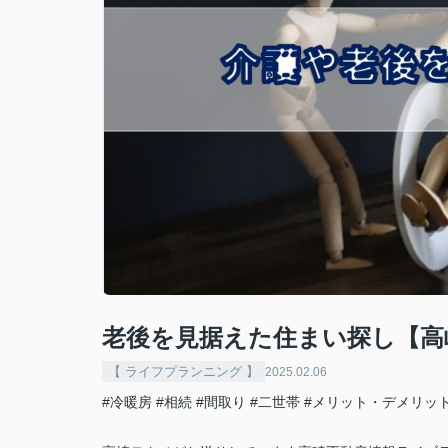
老後を見据えた住まい探し【高
【 ライフプランニング 】
2025.02.06
#冷暖房
#相続
#間取り
#二世帯
#メリット・デメリッ