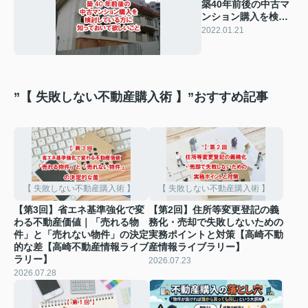
築40年前後の中古マ
ンション購入を検討
している方に知って
2022.01.21
おいて欲しいこと
”【 失敗しない不動産購入術 】”おすすめ記事
【 失敗しない不動産購入術 】
【 失敗しない不動産購入術 】
【第3回】省エネ基準強化で変
【第2回】住所等変更登記の義
わる不動産価値｜「売れる物
務化・売却で失敗しないための
件」と「売れない物件」の決定
実務ポイントと対策【高崎不動
的な差【高崎不動産情報ライブ
産情報ライブラリー】
ラリー】
2026.07.23
2026.07.28