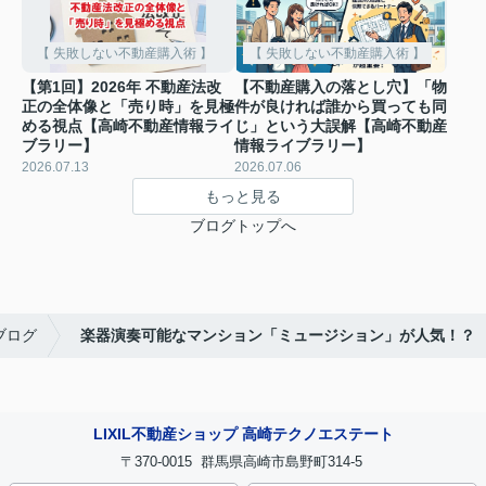
【 失敗しない不動産購入術 】
【 失敗しない不動産購入術 】
【第1回】2026年 不動産法改
【不動産購入の落とし穴】「物
正の全体像と「売り時」を見極
件が良ければ誰から買っても同
める視点【高崎不動産情報ライ
じ」という大誤解【高崎不動産
ブラリー】
情報ライブラリー】
2026.07.13
2026.07.06
もっと見る
ブログトップへ
ブログ
楽器演奏可能なマンション「ミュージション」が人気！？
LIXIL不動産ショップ 高崎テクノエステート
〒370-0015 群馬県高崎市島野町314-5