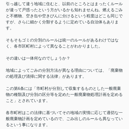
引っ越して違う地域に住むと、以前のところとはまったくルール
が違って戸惑ったという方がいるかも知れませんね。燃えるごみ
と不燃物、空き缶や空きびんに分けるという程度はどこも同じで
すが、さらに細かく分類するように定めている自治体もありま
す。
そもそもゴミの分別のルールは統一のルールがあるわけではな
く、各市区町村によって異なることがわかりました。
その違いは一体何なのでしょうか？
地域によってごみの分別方法が異なる理由については、「廃棄物
の処理及び清掃に関する法律」があります。
この第6条には「市町村が分別して収集するものとした一般廃棄
物の種類及び分別の区分等を定めた一般廃棄物処理計画を定める
こと」とされています。
各市町村はこの法律に基づいてその地域の実情に応じて適切な一
般廃棄物計画を定めているので、ごみ出しのルールも異なってい
るという事になります。