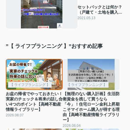
セットバックとは何か？
（戸建て・土地を購入検
討者は必見）
2021.05.13
”【 ライフプランニング 】”おすすめ記事
【 ライフプランニング 】
【 ライフプランニング 】
お盆の帰省でやっておきたい！
【無理のない購入計画】生活防
実家のチェック＆将来の話し合
衛資金を残して買うなら
い4つのポイント【高崎不動産
「今」！住宅ローン金利上昇期
情報ライブラリー】
こそマイホーム購入が得する理
由【高崎不動産情報ライブラリ
2026.08.07
ー】
2026.08.04