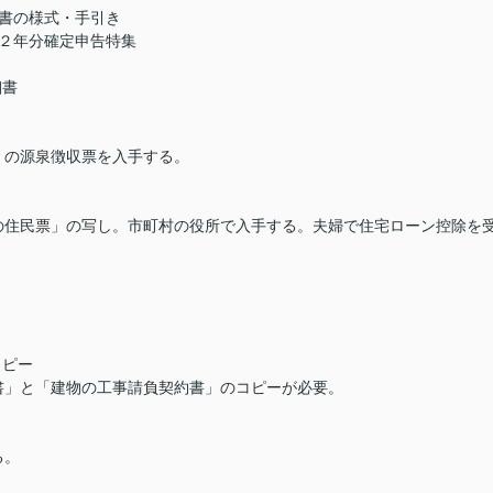
書の様式・手引き
２年分確定申告特集
細書
」の源泉徴収票を入手する。
の住民票」の写し。市町村の役所で入手する。夫婦で住宅ローン控除を
コピー
書」と「建物の工事請負契約書」のコピーが必要。
る。