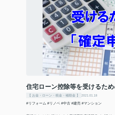
住宅ローン控除等を受けるため
【 お金・ローン・税金・補助金 】
2021.01.18
#リフォーム
#リノベ
#中古
#建売
#マンション