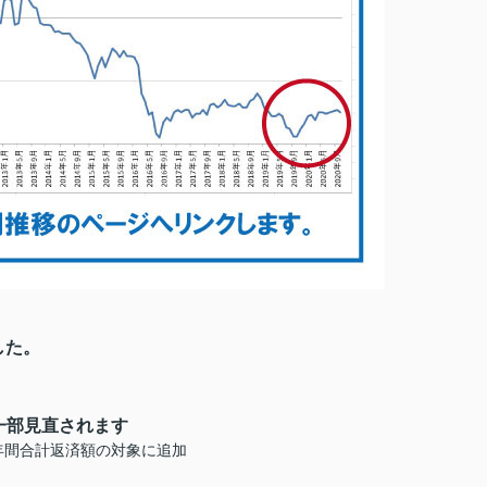
した。
一部見直されます
年間合計返済額の対象に追加