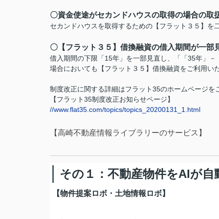
〇資金使途がセカンドハウスの取得の場合の取
セカンドハウスを取得するための【フラット３５】を
〇【フラット３５】借換融資の借入期間が一部
借入期間の下限「15年」を一部見直し、「「35年」
場合においても【フラット３５】借換融資をご利用い
制度改正に関する詳細はフラット35のホームページを
【フラット35制度改正お知らせページ】
//www.flat35.com/topics/topics_20200131_1.html
【高崎不動産情報ライブラリーのサービス】
その１：不動産物件をAIが自
【物件提案ロボ・土地情報ロボ】