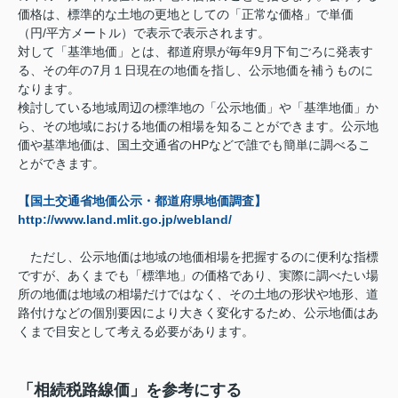
価格は、標準的な土地の更地としての「正常な価格」で単価
（円/平方メートル）で表示で表示されます。
対して「基準地価」とは、都道府県が毎年9月下旬ごろに発表す
る、その年の7月１日現在の地価を指し、公示地価を補うものに
なります。
検討している地域周辺の標準地の「公示地価」や「基準地価」か
ら、その地域における地価の相場を知ることができます。公示地
価や基準地価は、国土交通省のHPなどで誰でも簡単に調べるこ
とができます。
【国土交通省地価公示・都道府県地価調査】
http://www.land.mlit.go.jp/webland/
ただし、公示地価は地域の地価相場を把握するのに便利な指標
ですが、あくまでも「標準地」の価格であり、実際に調べたい場
所の地価は地域の相場だけではなく、その土地の形状や地形、道
路付けなどの個別要因により大きく変化するため、公示地価はあ
くまで目安として考える必要があります。
「相続税路線価」を参考にする