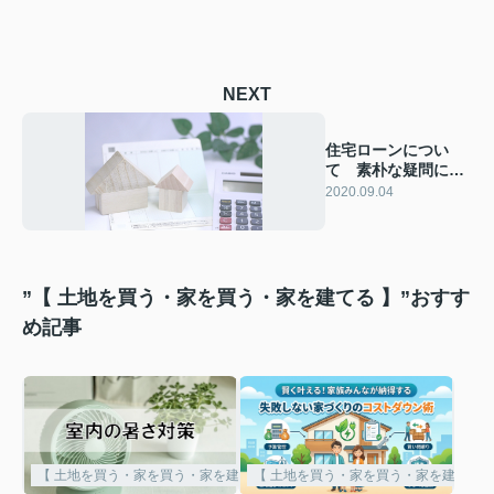
NEXT
住宅ローンについ
て 素朴な疑問にお
答えします
2020.09.04
”【 土地を買う・家を買う・家を建てる 】”おすす
め記事
【 土地を買う・家を買う・家を建てる 】
【 土地を買う・家を買う・家を建てる 