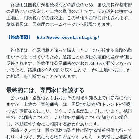
路線価は国税庁が相続税などの課税のため、国税局長が都市部
の道路ごとに決定した土地の単価のことです。その道路に接する
土地は、相続税などの課税上、この単価を基準に評価されます。
路線価図は、国税庁のホームページから閲覧できます。
【路線価図】 http://www.rosenka.nta.go.jp/
路線価は、公示価格と違って購入したい土地が接する道路の単
価がそのまま出ているため、道路ごとの微妙な地価の差が単価に
反映されます。路線価は公示価格のおおむね80％が目安となって
いるため、路線価を0.8で割り戻すことで「その土地のおおよそ
の相場」を判断することができます。
最終的には、専門家に相談する
公示地価・路線価ともおおよその相場を知る上では参考になり
ますが、土地の「実勢価格」は、周辺地域の地価トレンドや個別
の取引事情などにより、どうしても差が生じてしまいます。検討
中の土地価格について、より詳細な価格について知りたい場合
は、不動産仲介会社に相談する必要があります。
高崎テクノでは、販売価格の妥当性に関する情報提供も行って
おりますので、気になる物件が見つかったら、お気軽にご相談く