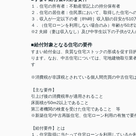
１．住宅の所有者：不動産登記上の持分保有者
２．住宅の居住者：住民票において、取得した住宅へ
３．収入が一定以下の者［8%時］収入額の目安が510万
４．（住宅ローンを利用しない場合のみ）年齢が50才
※2 夫婦（妻は収入なし）及び中学生以下の子供が2
■給付対象となる住宅の要件
すまい給付金は、良質な住宅ストックの形成を促す目的
ります。なお、中古住宅については、宅地建物取引業
す
※消費税が非課税とされている個人間売買の中古住宅
【主な要件】
引上げ後の消費税率が適用されること
床面積が50m2以上であること
第三者機関の検査を受けた住宅であること 等
※新築住宅/中古再販住宅、住宅ローン利用の有無で要
【給付要件】とは
１．住宅取得に当たって住宅ローンを利用しているか