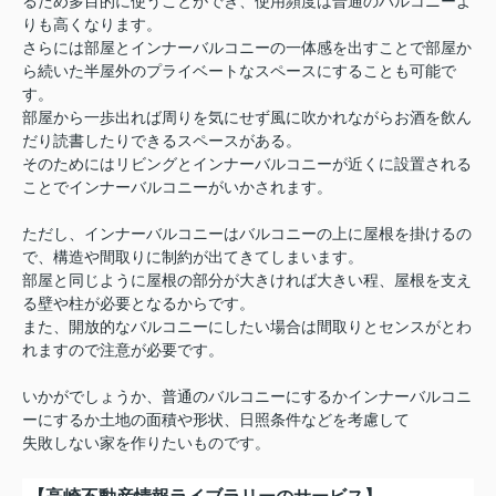
るため多目的に使うことができ、使用頻度は普通のバルコニーよ
りも高くなります。
さらには部屋とインナーバルコニーの一体感を出すことで部屋か
ら続いた半屋外のプライベートなスペースにすることも可能で
す。
部屋から一歩出れば周りを気にせず風に吹かれながらお酒を飲ん
だり読書したりできるスペースがある。
そのためにはリビングとインナーバルコニーが近くに設置される
ことでインナーバルコニーがいかされます。
ただし、インナーバルコニーはバルコニーの上に屋根を掛けるの
で、構造や間取りに制約が出てきてしまいます。
部屋と同じように屋根の部分が大きければ大きい程、屋根を支え
る壁や柱が必要となるからです。
また、開放的なバルコニーにしたい場合は間取りとセンスがとわ
れますので注意が必要です。
いかがでしょうか、普通のバルコニーにするかインナーバルコニ
ーにするか土地の面積や形状、日照条件などを考慮して
失敗しない家を作りたいものです。