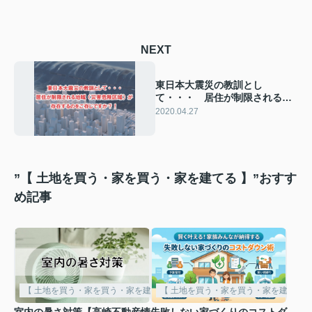
NEXT
東日本大震災の教訓とし
て・・・ 居住が制限される地
域（災害危険区域）が存在する
2020.04.27
のをご存じですか？！
”【 土地を買う・家を買う・家を建てる 】”おすす
め記事
【 土地を買う・家を買う・家を建てる 】
【 土地を買う・家を買う・家を建てる 
室内の暑さ対策【高崎不動産情
失敗しない家づくりのコストダ