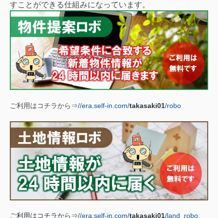
すことができる仕組みになっています。
ご利用はコチラから⇒
//era.self-in.com/
takasaki01
/robo
ご利用はコチラから⇒
//era.self-in.com/
takasaki01
/land_robo