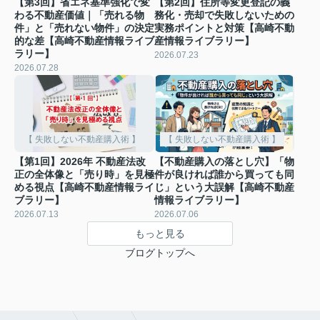
【第3回】省エネ基準強化で変
【第2回】住所等変更登記の義
わる不動産価値｜「売れる物
務化・売却で失敗しないための
件」と「売れない物件」の決定
実務ポイントと対策【高崎不動
的な差【高崎不動産情報ライブ
産情報ライブラリー】
ラリー】
2026.07.23
2026.07.28
【 失敗しない不動産購入術 】
【 失敗しない不動産購入術 】
【第1回】2026年 不動産法改
【不動産購入の落とし穴】「物
正の全体像と「売り時」を見極
件が良ければ誰から買っても同
める視点【高崎不動産情報ライ
じ」という大誤解【高崎不動産
ブラリー】
情報ライブラリー】
2026.07.13
2026.07.06
もっと見る
ブログトップへ