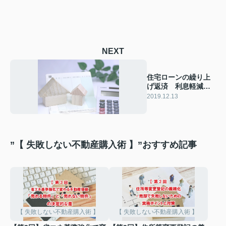
NEXT
住宅ローンの繰り上
げ返済 利息軽減の
ポイント！
2019.12.13
”【 失敗しない不動産購入術 】”おすすめ記事
【 失敗しない不動産購入術 】
【 失敗しない不動産購入術 】