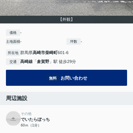
【外観】
-
価格
-
-
土地面積
坪数
群馬県
高崎市
柴崎町
601-6
所在地
高崎線
「
倉賀野
」駅 徒歩29分
交通
お問い合わせ
無料
周辺施設
その他
でいたらぼっち
60ｍ（1分）