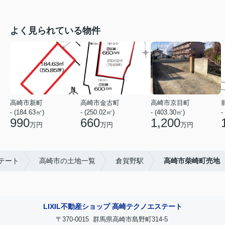
よく見られている物件
高崎市新町
高崎市金古町
高崎市京目町
- (184.63㎡)
- (250.02㎡)
- (403.30㎡)
-
990
660
1,200
万円
万円
万円
テート
高崎市の土地一覧
倉賀野駅
高崎市柴崎町売地
LIXIL不動産ショップ 高崎テクノエステート
〒370-0015 群馬県高崎市島野町314-5