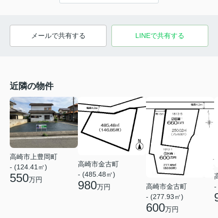
メールで共有する
LINEで共有する
近隣の物件
高崎市上豊岡町
高崎市金古町
- (124.41㎡)
- (485.48㎡)
550
万円
980
高崎市金古町
-
万円
- (277.93㎡)
600
万円