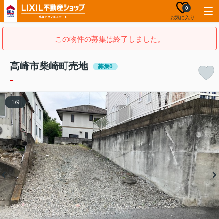
0
お気に入り
この物件の募集は終了しました。
高崎市柴崎町売地
募集0
-
1
/
9