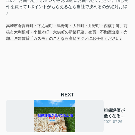
上の「お問合せ」ボタンからお気軽にお問合せください。
同じ物
件を買ってTポイントがもらえるなら当社で決めるのが絶対お得
♪
高崎市倉賀野町・下之城町・島野町・大沢町・井野町・西横手町、前
橋市大利根町・小相木町・六供町の新築戸建、売買、不動産査定・売
却、戸建賃貸「カスモ」のことなら高崎テクノにお任せください♪
NEXT
担保評価が
低くなる土
地
2021.07.26