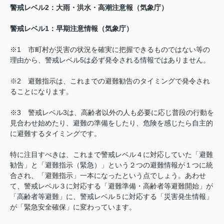
警戒レベル2：大雨・洪水・高潮注意報（気象庁）
警戒レベル1：早期注意情報（気象庁）
※1 市町村が災害の状況を確実に把握できるものではない等の
理由から、警戒レベル5は必ず発令される情報ではありません。
※2 避難指示は、これまでの避難勧告のタイミングで発令され
ることになります。
※3 警戒レベル3は、高齢者以外の人も必要に応じ普段の行動を
見合わせ始めたり、避難の準備をしたり、危険を感じたら自主的
に避難するタイミングです。
特に注目すべきは、これまで警戒レベル４に対応していた「避難
勧告」と「避難指示（緊急）」という２つの避難情報が１つに統
合され、「避難指示」一本になったという点でしょう。あわせ
て、警戒レベル３に対応する「避難準備・高齢者等避難開始」が
「高齢者等避難」に、警戒レベル５に対応する「災害発生情報」
が「緊急安全確保」に変わっています。