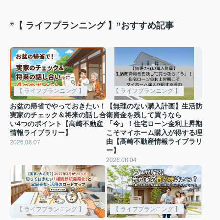
”【 ライフプランニング 】”おすすめ記事
【 ライフプランニング 】
【 ライフプランニング 】
お盆の帰省でやっておきたい！
【無理のない購入計画】生活防
実家のチェック＆将来の話し合
衛資金を残して買うなら
い4つのポイント【高崎不動産
「今」！住宅ローン金利上昇期
情報ライブラリー】
こそマイホーム購入が得する理
由【高崎不動産情報ライブラリ
2026.08.07
ー】
2026.08.04
【 ライフプランニング 】
【 ライフプランニング 】