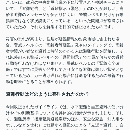
これらは、政府の中央防災会議の下に設置された検討チームにお
いて、「避難勧告」と「避難指示（緊急）」の区別が難しい、高
齢者避難のメッセージが伝わりにくい、警戒レベル５だけが行動
指南ではなく状況説明になっている、といった問題点が指摘され
ていたため、それらを解消する目的で修正されたものです。
災害の恐れが高まり、住居が避難情報の対象地域に含まれた場
合、警戒レベル３の「高齢者等避難」発令のタイミングで、高齢
者や障がい者など避難に時間のかかる人は避難行動を開始し、そ
れ以外の人も警戒レベル４の「避難指示」で全員が何らかの避難
行動を行わなければなりません。警戒レベル５の「緊急安全確
保」ではすでに災害が発生しており安全な避難は難しい状況とな
っているため、万一逃げ遅れた場合には命を守るための最善の行
動を即座にとることが求められます。
避難行動はどのように整理されたのか？
今回改正されたガイドラインでは、水平避難と垂直避難の使い分
けやその判断基準についても具体的な指針が示されました。そし
て、避難所等（指定緊急避難場所のほか、安全な家族・知人宅や
ホテルなどを含む）に移動する避難のことを「立退き避難」、自