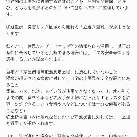
宅建物の上層階に移動する避難のことを「屋内安全確保」と呼
び、どちらを選択するのかについては以下の3つに整理していま
す。
①避難は、災害リスク区域から離れる「立退き避難」が原則とな
ります。
②ただし、住民がハザードマップ等の情報を自ら活用し、以下の
条件に合致していると判断できる場合には、「屋内安全確保」を
選択することが認められます。
自宅が「家屋倒壊等氾濫想定区域」に所在していないこと
浸水が想定される水位に対して、自宅の上層階が安全な高さにあ
ること
電気、ガス、水道、トイレ等が使用できなくなったり、水が引く
までの間、食料や薬などの入手が困難になったりするリスクを許
容・対処できること（食料や水などについては十分な備蓄がある
ことなど）
③土砂災害（がけ崩れなど）および津波災害に対しては、「立退
き避難」が求められます。
また、逃げ遅れた場合の「緊急安全確保」としては、自宅の少し