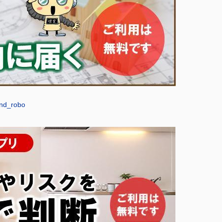
and_robo