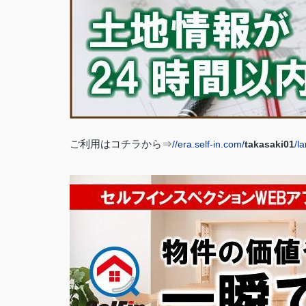
ご利用はコチラから⇒
//era.self-in.com/
takasaki01
/l