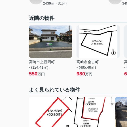
2439ｍ（31分）
3
近隣の物件
高崎市上豊岡町
高崎市金古町
- (124.41㎡)
- (485.48㎡)
-
550
980
6
万円
万円
よく見られている物件