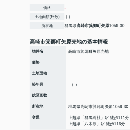
-
価格
-(-)
土地面積(坪数)
群馬県
高崎市
箕郷町矢原
1059-30
所在地
高崎市箕郷町矢原売地の基本情報
物件名
高崎市箕郷町矢原売地
価格
-
土地面積
-
築年月
-（-）
総区画数
-
所在地
群馬県
高崎市
箕郷町矢原
1059-30
交通
上越線
「
群馬総社
」駅 徒歩111分
上越線
「
八木原
」駅 徒歩116分