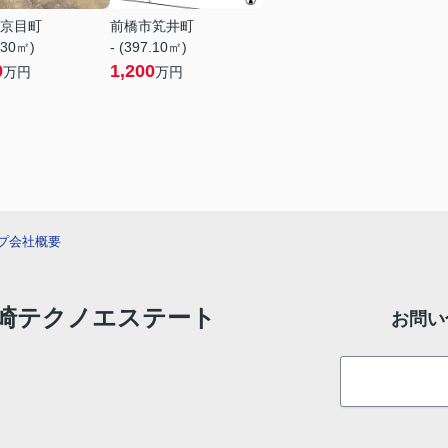
京目町
前橋市笂井町
.30㎡)
- (397.10㎡)
0
1,200
万円
万円
プ
会社概要
 高崎テクノエステート
お問い