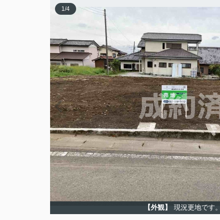
1
/
4
【外観】
現況更地です