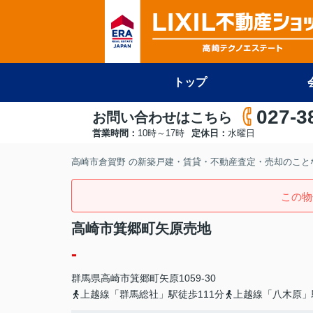
トップ
027-3
お問い合わせはこちら
営業時間：
10時～17時
定休日：
水曜日
高崎市倉賀野 の新築戸建・賃貸・不動産査定・売却のことな
この物
高崎市箕郷町矢原売地
-
群馬県
高崎市
箕郷町矢原
1059-30
上越線「群馬総社」駅徒歩111分
上越線「八木原」