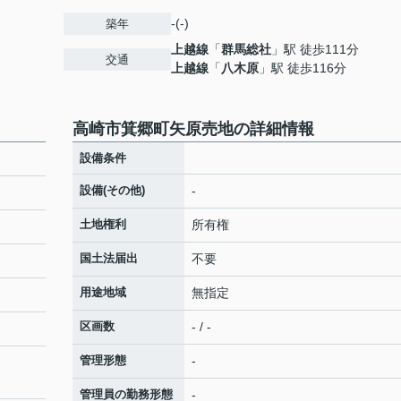
-(-)
築年
上越線
「
群馬総社
」駅 徒歩111分
交通
上越線
「
八木原
」駅 徒歩116分
高崎市箕郷町矢原売地の詳細情報
設備条件
設備(その他)
-
土地権利
所有権
国土法届出
不要
用途地域
無指定
区画数
- / -
管理形態
-
管理員の勤務形態
-