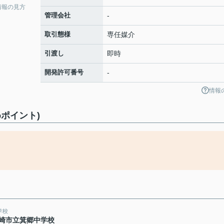
情報の見方
管理会社
-
取引態様
専任媒介
引渡し
即時
開発許可番号
-
情報
ポイント)
。
学校
崎市立箕郷中学校