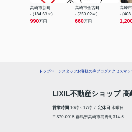
高崎市新町
高崎市金古町
高崎市
- (184.63㎡)
- (250.02㎡)
- (403
990
660
1,20
万円
万円
トップページ
スタッフ
お客様の声
ブログ
アクセスマッ
LIXIL不動産ショップ
営業時間
10時～17時 /
定休日
水曜日
〒370-0015 群馬県高崎市島野町314-5