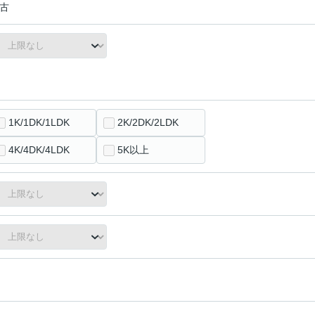
古
1K/1DK/1LDK
2K/2DK/2LDK
4K/4DK/4LDK
5K以上