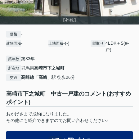
【外観】
-
価格
-
-(-)
4LDK＋S(納
建物面積
土地面積
間取り
戸)
築33年
築年数
群馬県
高崎市
下之城町
所在地
高崎線
「
高崎
」駅 徒歩26分
交通
高崎市下之城町 中古一戸建のコメント(おすすめ
ポイント)
おかげさまで成約になりました。
その他にも紹介できますのでお問い合わせください♪