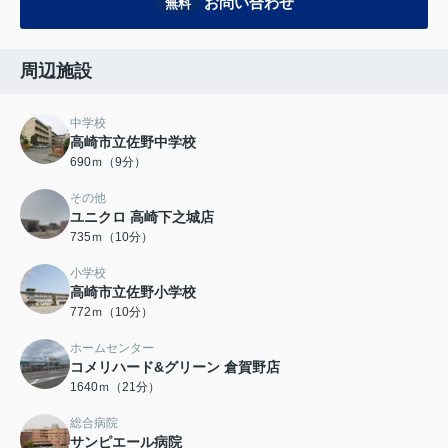
お問い合わせ
無料
周辺施設
中学校
高崎市立佐野中学校
690ｍ（9分）
その他
ユニクロ 高崎下之城店
735ｍ（10分）
小学校
高崎市立佐野小学校
772ｍ（10分）
ホームセンター
コメリハード&グリーン 倉賀野店
1640ｍ（21分）
総合病院
サンピエール病院