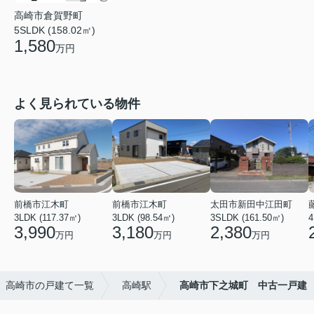
高崎市倉賀野町
5SLDK (158.02㎡)
1,580
万円
よく見られている物件
前橋市江木町
前橋市江木町
太田市新田中江田町
3LDK (117.37㎡)
3LDK (98.54㎡)
3SLDK (161.50㎡)
4
3,990
3,180
2,380
万円
万円
万円
高崎市の戸建て一覧
高崎駅
高崎市下之城町 中古一戸建