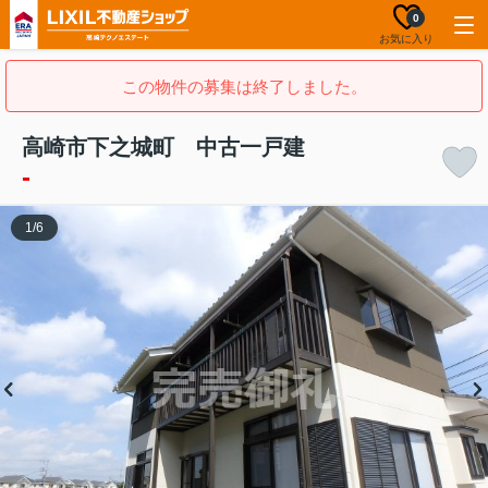
0
お気に入り
この物件の募集は終了しました。
高崎市下之城町 中古一戸建
-
1
/
6